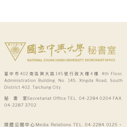
臺中市402南區興大路145號行政大樓4樓 4th Floor,
Administration Building, No. 145, Xingda Road, South
District 402, Taichung City
秘 書 室Secretariat Office TEL. 04-2284 0204 FAX.
04-2287 3702
媒體公關中心Media Relations TEL. 04-2284 0125、