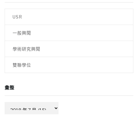
導
覽
USR
一般興聞
學術研究興聞
雙聯學位
彙整
彙
整