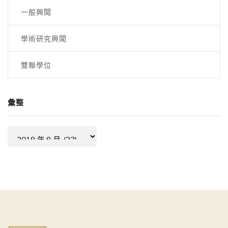
一般興聞
學術研究興聞
雙聯學位
彙整
彙
整