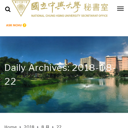
Daily Archives: 2018-08-
22
Home
2018
8 月
22