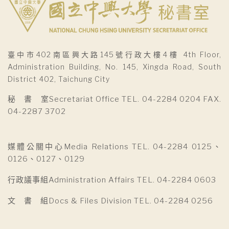
臺中市402南區興大路145號行政大樓4樓 4th Floor,
Administration Building, No. 145, Xingda Road, South
District 402, Taichung City
秘 書 室Secretariat Office TEL. 04-2284 0204 FAX.
04-2287 3702
媒體公關中心Media Relations TEL. 04-2284 0125、
0126、0127、0129
行政議事組Administration Affairs TEL. 04-2284 0603
文 書 組Docs & Files Division TEL. 04-2284 0256