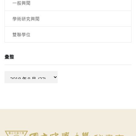
一般興聞
學術研究興聞
雙聯學位
彙整
彙
整