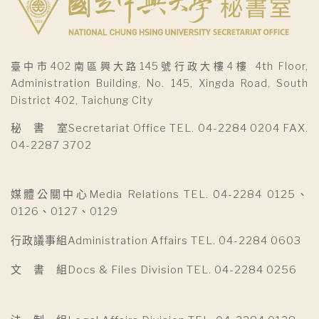
臺中市402南區興大路145號行政大樓4樓 4th Floor,
Administration Building, No. 145, Xingda Road, South
District 402, Taichung City
秘 書 室Secretariat Office TEL. 04-2284 0204 FAX.
04-2287 3702
媒體公關中心Media Relations TEL. 04-2284 0125、
0126、0127、0129
行政議事組Administration Affairs TEL. 04-2284 0603
文 書 組Docs & Files Division TEL. 04-2284 0256