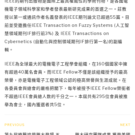
IEEE的期刊出版物是國際上最具權威性的學術刊物，是各國電
機電子領域科學家和學者發表最新研究成果的首選之一。莊教
授以第一或通訊作者名義發表的IEEE期刊論文已超過55篇。目
前並受邀擔任IEEE Transaction on Fuzzy Systems (人工智
慧領域期刊IF排行前3%) 及 IEEE Transactions on
Cybernetics (自動化與控制領域期刊IF排行第一名)的副編
輯。
IEEE為全球最大的電機電子工程學會組織，在160個國家中擁
有超過40萬名會員。而IEEE Fellow不僅是該組織授予的最高
榮譽，亦是電機電子工程領域公認的極高榮譽與生涯成就。在
各委員會與總會的嚴格把關下，每年被授予IEEE Fellow榮銜者
不超過IEEE會員總人数的千分之一。本屆共有295位會員被推
舉為會士，國內獲選者共5位。
PREVIOUS
NEXT
第九屆植醫論壇興大登場 五
興大研究團隊成果 獲登美國