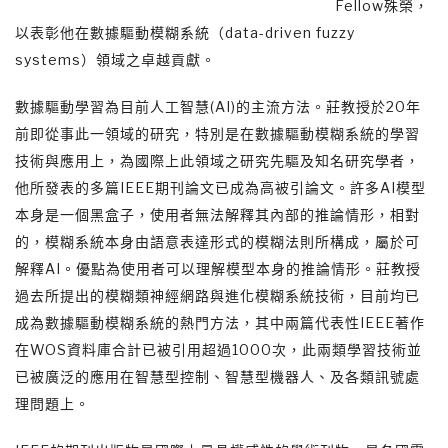
Fellow殊榮，
以表彰他在數據驅動模糊系統（data-driven fuzzy
systems）領域之卓越貢獻。
數據驅動學習為目前人工智慧(AI)的主流方法。莊教授於20年
前即從事此一領域的研究，特別是在數據驅動模糊系統的學習
技術與應用上，為國際上此領域之研究先驅及知名研究學者，
他所發表的多篇IEEE期刊論文已成為高被引論文。許多AI模型
本身是一個黑盒子，使用者無法解釋其內部的推論情形，相對
的，模糊系統本身由語意表達形式的模糊法則所構成，屬於可
解釋AI。優點為使用者可以理解模型本身的推論情形。莊教授
過去所提出的模糊類神經網路與進化模糊系統技術，目前均已
成為數據驅動模糊系統的熱門方法，其中兩篇代表性IEEE著作
在WOS資料庫合計已被引用超過1000次，此兩類學習技術並
已被廣泛的應用在智慧型控制、智慧型機器人、及各類訊號處
理問題上。