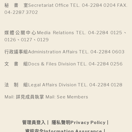
秘 書 室Secretariat Office TEL. 04-2284 0204 FAX.
04-2287 3702
媒體公關中心Media Relations TEL. 04-2284 0125、
0126、0127、0129
行政議事組Administration Affairs TEL. 04-2284 0603
文 書 組Docs & Files Division TEL. 04-2284 0256
法 制 組Legal Affairs Division TEL. 04-2284 0128
Mail: 詳見成員執掌 Mail: See Members
管理員登入
隱私聲明Privacy Policy
資訊安全Information Assurance