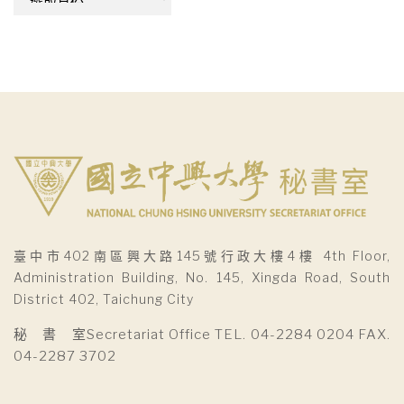
整
臺中市402南區興大路145號行政大樓4樓 4th Floor,
Administration Building, No. 145, Xingda Road, South
District 402, Taichung City
秘 書 室Secretariat Office TEL. 04-2284 0204 FAX.
04-2287 3702