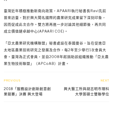
臺灣近年積極推動新南向政策，APAARI執行秘書長Ravi先前
曾來訪臺，對於興大聞名國際的農業研究成果留下深刻印象，
因而促成此次合作。雙方將再進一步討論其他細節後，再共同
成立價值鏈卓越中心(APAARI COE)。
「亞太農業研究機構聯盟」秘書處設在泰國曼谷，旨在促進亞
太地區農業技術研究之發展及合作，每2年至少舉行1次會員大
會。臺灣為正式會員，並自2008年起捐助該組織推動「亞太農
業生物技術聯盟」（APCoAB）計畫。
PREVIOUS
NEXT
2018「服務設計創新創意創
興大醫工所與胡志明市理科
業競賽」決賽 興大登場
大學簽碩士雙聯學位