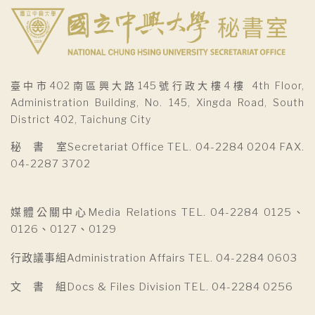
臺中市402南區興大路145號行政大樓4樓 4th Floor,
Administration Building, No. 145, Xingda Road, South
District 402, Taichung City
秘 書 室Secretariat Office TEL. 04-2284 0204 FAX.
04-2287 3702
媒體公關中心Media Relations TEL. 04-2284 0125、
0126、0127、0129
行政議事組Administration Affairs TEL. 04-2284 0603
文 書 組Docs & Files Division TEL. 04-2284 0256