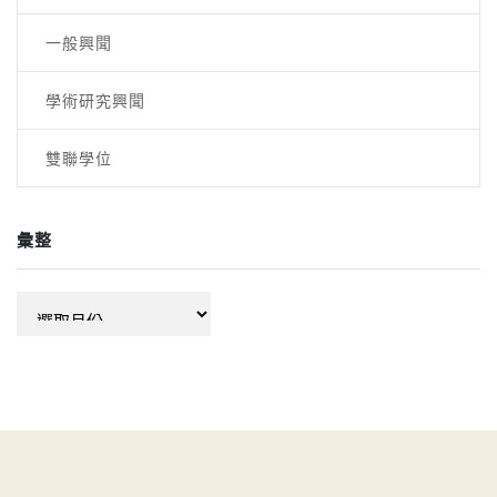
一般興聞
學術研究興聞
雙聯學位
彙整
彙
整