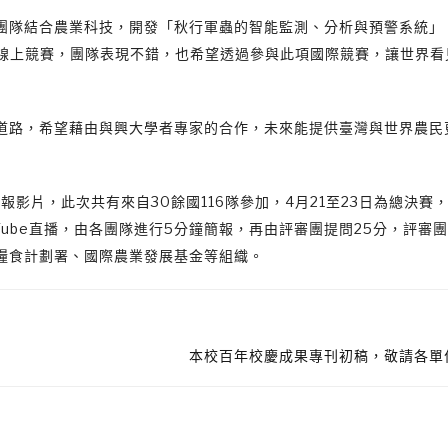
團隊結合農業科技，開發「秋行軍蟲的智能監測、分析與預警系統」
次線上競賽，團隊表現不錯，也希望透過參與此項國際競賽，讓世界看
道路，希望藉由與興大學者專家的合作，未來能提供臺灣與世界農民
影片，此次共有來自30餘國116隊參加，4月21至23日為總決賽，
ube直播，由各團隊進行5分鐘簡報，再由評審團提問25分，評審
糧食計劃署、國際農業發展基金等組織。
本校百年校慶成果專刊初稿，敬請各單