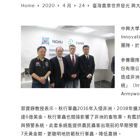
Home
2020
4 月
24
臺灣農業世界發光 興
中興大學團
Innov
團隊，於
參賽團隊
份有限公
造成非洲
統」（Inte
Army
郭寶錚教授表示，秋行軍蟲2016年入侵非洲，2018年
達6億美金，秋行軍蟲也間接影響了非洲的畜牧業。有鑑
與預警系統，此套系統能提供農民蟲害出現前的早期預警
7天黃金期，更聰明地防範秋行軍蟲，降低農損。