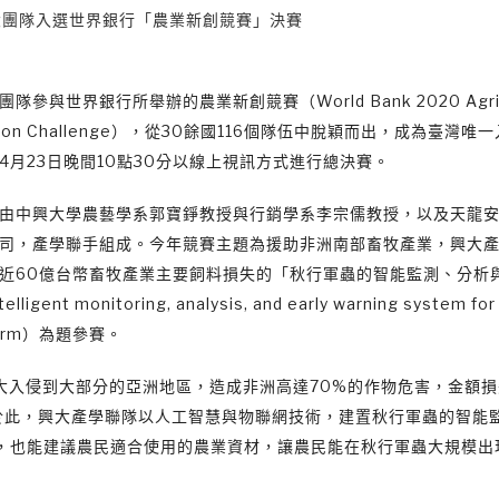
大團隊入選世界銀行「農業新創競賽」決賽
隊參與世界銀行所舉辦的農業新創競賽（World Bank 2020 Agricu
ation Challenge），從30餘國116個隊伍中脫穎而出，成為臺灣
4月23日晚間10點30分以線上視訊方式進行總決賽。
由中興大學農藝學系郭寶錚教授與行銷學系李宗儒教授，以及天龍
司，產學聯手組成。今年競賽主題為援助非洲南部畜牧產業，興大
近60億台幣畜牧產業主要飼料損失的「秋行軍蟲的智能監測、分析
lligent monitoring, analysis, and early warning system for 
worm）為題參賽。
擴大入侵到大部分的亞洲地區，造成非洲高達70%的作物危害，金額
於此，興大產學聯隊以人工智慧與物聯網技術，建置秋行軍蟲的智能
，也能建議農民適合使用的農業資材，讓農民能在秋行軍蟲大規模出