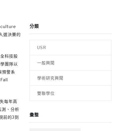
分類
lture
唯一入選決賽的
USR
安全科技股
一般興聞
產學團隊以
與預警系
學術研究興聞
Fall
雙聯學位
損失每年高
監測、分析
彙整
現前的3到