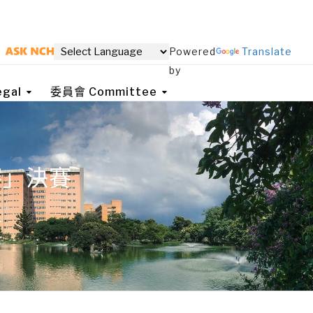
Powered
Translate
by
gal
委員會 Committee
賽」決賽