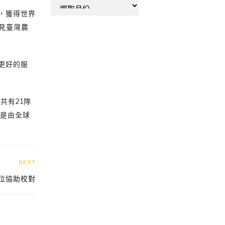
彙
，獲得世界
整
見臺灣農
更好的服
共有21隊
團是由全球
NEXT
位協助校對