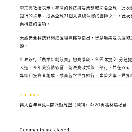
李宗儒教授表示，臺灣的科技與農業領域聞名全球，此次
銀行的肯定，成為全球21個入選總決賽的團隊之一，此
業科技的強項。
天龍安全科技舒鉰總經理陳健章指出，智慧農業是長遠的
務。
世界銀行「農業新創競賽」初賽階段，各團隊提交1分鐘提報
入選，今年受疫情影響，總決賽改採線上舉行，並在YouT
專家和投資者組成，成員包含世界銀行、崔普大學、世界
PREVIOUS
興大百年意象—陳冠勳雕塑〈深耕〉4/20惠蓀林場揭幕
Comments are closed.