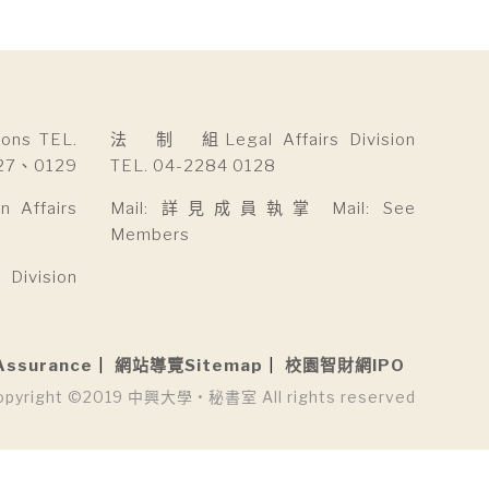
ns TEL.
法 制 組Legal Affairs Division
27、0129
TEL. 04-2284 0128
Affairs
Mail: 詳見成員執掌 Mail: See
Members
ivision
Assurance
網站導覽Sitemap
校園智財網IPO
opyright ©2019 中興大學 • 秘書室 All rights reserved