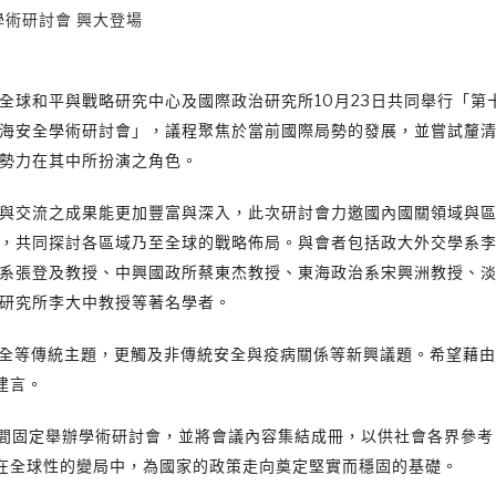
術研討會 興大登場
全球和平與戰略研究中心及國際政治研究所10月23日共同舉行「第
海安全學術研討會」，議程聚焦於當前國際局勢的發展，並嘗試釐
勢力在其中所扮演之角色。
與交流之成果能更加豐富與深入，此次研討會力邀國內國關領域與
，共同探討各區域乃至全球的戰略佈局。與會者包括政大外交學系
系張登及教授、中興國政所蔡東杰教授、東海政治系宋興洲教授、
研究所李大中教授等著名學者。
安全等傳統主題，更觸及非傳統安全與疫病關係等新興議題。希望藉
建言。
年間固定舉辦學術研討會，並將會議內容集結成冊，以供社會各界參考
在全球性的變局中，為國家的政策走向奠定堅實而穩固的基礎。