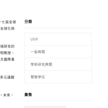
分類
十七屆全球
清全球化與
USR
區域研究的
一般興聞
李明教授、
淡大國際事
學術研究興聞
雙聯學位
由多元議題
彙整
。未來，