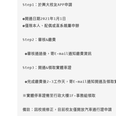
Step1：於興大校友APP申請
●開通日期2021年1月1日
●僅限
本人、配偶或直系親屬
申辦
Step2：審核&繳費
 ●審核通過後，寄E-mail通知繳費資訊
Step3：開通&領取實體車證
 ●完成繳費後2-3工作天，寄E-mail通知
開通及領取
※實體停車證需至行政大樓1F-事務組領取
備註：因校規修正，目前校友僅開放汽車通行證申請