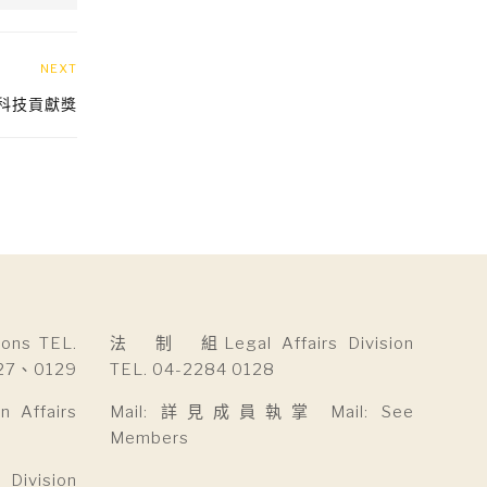
NEXT
科技貢獻獎
ns TEL.
法 制 組Legal Affairs Division
27、0129
TEL. 04-2284 0128
Affairs
Mail: 詳見成員執掌 Mail: See
Members
ivision