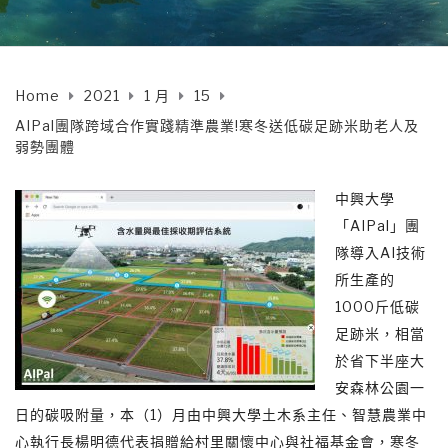
Home
2021
1 月
15
AIPal團隊跨域合作實踐精準農業!寒冬送低碳足跡米助老人及
弱勢團體
中興大學
「AIPal」團
隊導入AI技術
所生產的
1000斤低碳
足跡米，相當
於省下半座大
安森林公園一
日的碳吸附量，本（1）月由中興大學土木系主任、智慧農業中
心執行長楊明德代表捐贈給村里關懷中心與社福基金會，寒冬