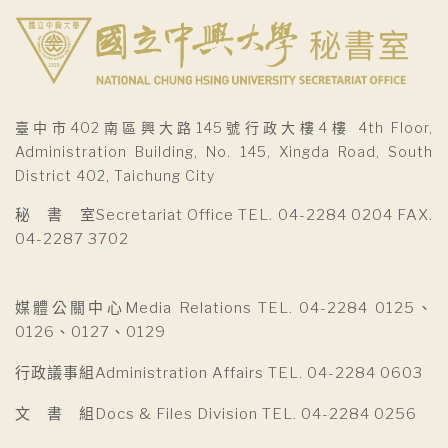
臺中市402南區興大路145號行政大樓4樓 4th Floor,
Administration Building, No. 145, Xingda Road, South
District 402, Taichung City
秘 書 室Secretariat Office TEL. 04-2284 0204 FAX.
04-2287 3702
媒體公關中心Media Relations TEL. 04-2284 0125、
0126、0127、0129
行政議事組Administration Affairs TEL. 04-2284 0603
文 書 組Docs & Files Division TEL. 04-2284 0256