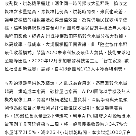
收割機、烘乾機常需趕工消化同一時間採收大量稻穀。搶收之
穀粒含水量過高、青穀粒比例高、烘乾時間長、米質也較差，
讓辛苦種植的稻穀無法獲得最佳效益。為提供農民採收科學依
據，楊明德特聘教授帶領AIPal團隊發展以智慧手機及無人機拍
攝稻田影像，經過AI辨識後獲取田區稻穀含水量分布大數據，
以高效率、低成本、大規模掌握田間資訊。此「陸空協作水稻
最佳收穫模式」榮獲2020未來科技及最佳人氣獎，技術並落地
至霧峰田區，2020年12月參加聯發科技第三屆「智在家鄉–數
位社會創新競賽」競賽，自418組團隊1713人中獲得特別獎。
收割的濕穀需烘乾及精煉，才能成為食用米，然而濕穀含水量
越高，烘乾成本愈高，碳排量也愈高。AIPal團隊以手機及無人
機為取像工具，開發AI技術透過巨量資料、深度學習與天氣預
測作為穀粒含水量預測以評估最佳採收日期。根據農糧署資
料，1%榖粒含水量需2小時烘乾，利用AIPal研發之AI穀粒含水
量預測工具可延遲採收二周，將一般農民採收穀粒之34.7%含
水量降至21.5%，減少26.4小時烘乾時間。本次贈送1000斤白