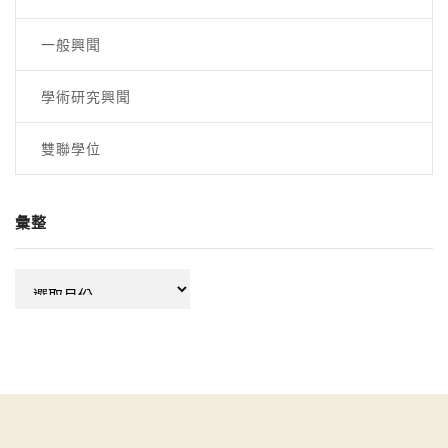
一般興聞
學術研究興聞
雙聯學位
彙整
彙
整