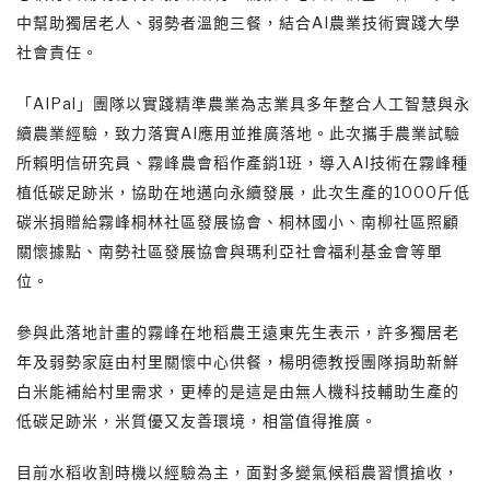
中幫助獨居老人、弱勢者溫飽三餐，結合AI農業技術實踐大學
社會責任。
「AIPal」團隊以實踐精準農業為志業具多年整合人工智慧與永
續農業經驗，致力落實AI應用並推廣落地。此次攜手農業試驗
所賴明信研究員、霧峰農會稻作產銷1班，導入AI技術在霧峰種
植低碳足跡米，協助在地邁向永續發展，此次生產的1000斤低
碳米捐贈給霧峰桐林社區發展協會、桐林國小、南柳社區照顧
關懷據點、南勢社區發展協會與瑪利亞社會福利基金會等單
位。
參與此落地計畫的霧峰在地稻農王遠東先生表示，許多獨居老
年及弱勢家庭由村里關懷中心供餐，楊明德教授團隊捐助新鮮
白米能補給村里需求，更棒的是這是由無人機科技輔助生產的
低碳足跡米，米質優又友善環境，相當值得推廣。
目前水稻收割時機以經驗為主，面對多變氣候稻農習慣搶收，