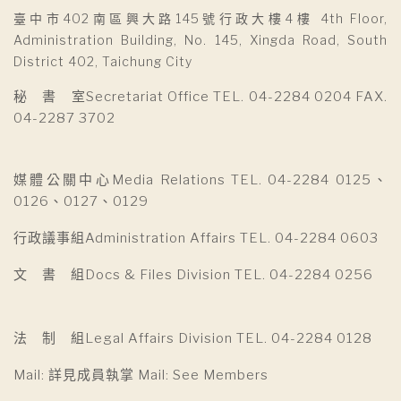
臺中市402南區興大路145號行政大樓4樓 4th Floor,
Administration Building, No. 145, Xingda Road, South
District 402, Taichung City
秘 書 室Secretariat Office TEL. 04-2284 0204 FAX.
04-2287 3702
媒體公關中心Media Relations TEL. 04-2284 0125、
0126、0127、0129
行政議事組Administration Affairs TEL. 04-2284 0603
文 書 組Docs & Files Division TEL. 04-2284 0256
法 制 組Legal Affairs Division TEL. 04-2284 0128
Mail: 詳見成員執掌 Mail: See Members