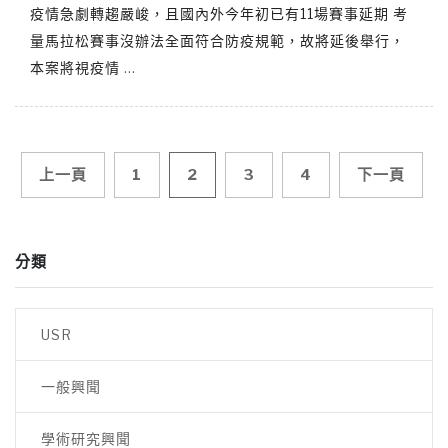
疫情急劇轉趨嚴峻，且國內外今年初已有11場賽事延期 考
量馬拉松賽事沒辦法全面符合防疫規範，故將延後舉行，
本案將視疫情
…
文
上一頁
1
2
3
4
下一頁
章
分類
導
覽
USR
一般興聞
學術研究興聞