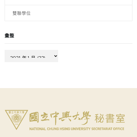
雙聯學位
彙整
彙
整