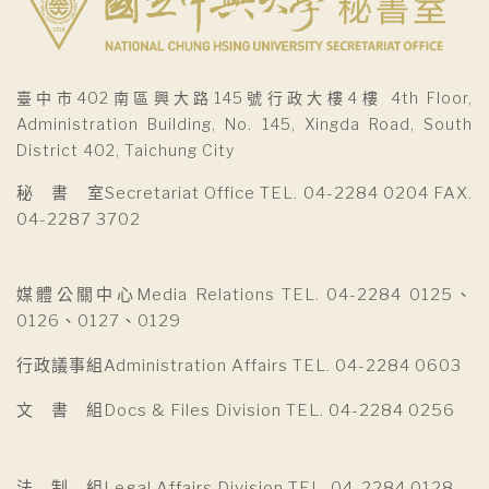
臺中市402南區興大路145號行政大樓4樓 4th Floor,
Administration Building, No. 145, Xingda Road, South
District 402, Taichung City
秘 書 室Secretariat Office TEL. 04-2284 0204 FAX.
04-2287 3702
媒體公關中心Media Relations TEL. 04-2284 0125、
0126、0127、0129
行政議事組Administration Affairs TEL. 04-2284 0603
文 書 組Docs & Files Division TEL. 04-2284 0256
法 制 組Legal Affairs Division TEL. 04-2284 0128