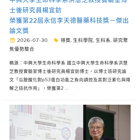
士後研究員楊宜鈁
榮獲第22屆永信李天德醫藥科技獎－傑出
論文獎
2026-07-30
得獎
,
生科學院
,
生科系
,
研究聚
焦優勢整合
稿源：中興大學生命科學系 國立中興大學生命科學系洪慧
芝教授實驗室博士後研究員楊宜鈁博士，以博士班研究論
文「瓜胺酸化對p53蛋白功能之負向調控及其對泛素化與降
解之拮抗作用」，榮獲第2
…