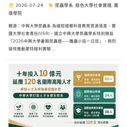
2026-07-24
昆蟲學系
,
綠色大學社會實踐
,
農
環學院
稿源：中興大學昆蟲系 為縮短城鄉科普教育資源落差、實
踐大學社會責任(USR)，國立中興大學昆蟲學系特別開設
「2026中興大學暑期昆蟲營——雕蟲小技一日班」，熱烈
接待推動蒙特梭利實驗
…