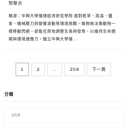
勢整合
稿源：中興大學循環經濟研究學院 面對乾旱、高溫、鹽
害、機械壓力與營養波動等環境挑戰，植物無法像動物一
樣移動閃避，卻能在原地調整生長與發育，以維持生命週
期與環境適應力。國立中興大學循
…
文
1
2
...
258
下一頁
章
分類
導
覽
USR