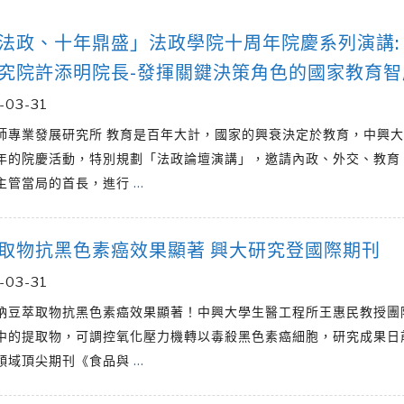
法政、十年鼎盛」法政學院十周年院慶系列演講:
究院許添明院長-發揮關鍵決策角色的國家教育智
-03-31
師專業發展研究所 教育是百年大計，國家的興衰決定於教育，中興
年的院慶活動，特別規劃「法政論壇演講」，邀請內政、外交、教育
主管當局的首長，進行
…
取物抗黑色素癌效果顯著 興大研究登國際期刊
-03-31
納豆萃取物抗黑色素癌效果顯著！中興大學生醫工程所王惠民教授團
中的提取物，可調控氧化壓力機轉以毒殺黑色素癌細胞，研究成果日
領域頂尖期刊《食品與
…