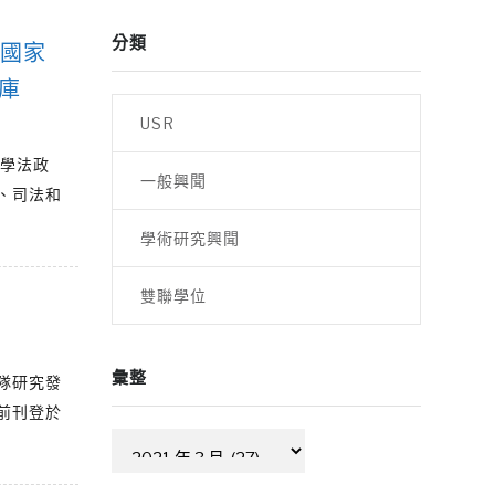
分類
 國家
庫
USR
大學法政
一般興聞
、司法和
學術研究興聞
雙聯學位
彙整
隊研究發
前刊登於
彙
整