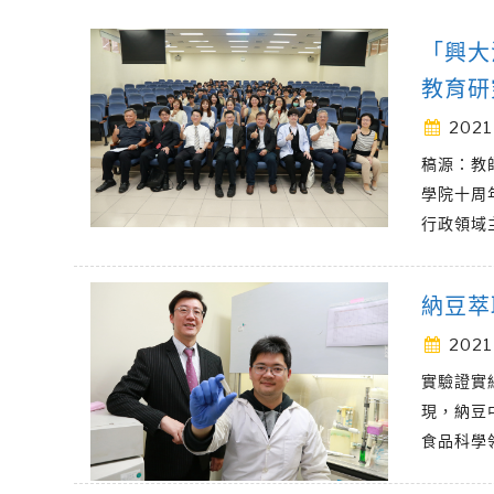
「興大
教育研
2021
稿源：教
學院十周
行政領域
納豆萃
2021
實驗證實
現，納豆
食品科學