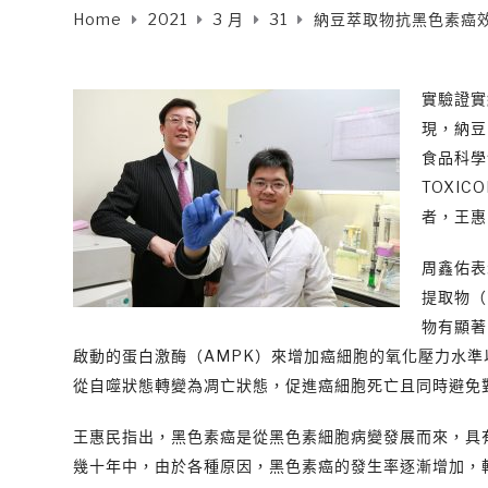
Home
2021
3 月
31
納豆萃取物抗黑色素癌效
實驗證實
現，納豆
食品科學
TOXI
者，王惠
周鑫佑表
提取物（
物有顯著
啟動的蛋白激酶（AMPK）來增加癌細胞的氧化壓力水
從自噬狀態轉變為凋亡狀態，促進癌細胞死亡且同時避免
王惠民指出，黑色素癌是從黑色素細胞病變發展而來，具
幾十年中，由於各種原因，黑色素癌的發生率逐漸增加，