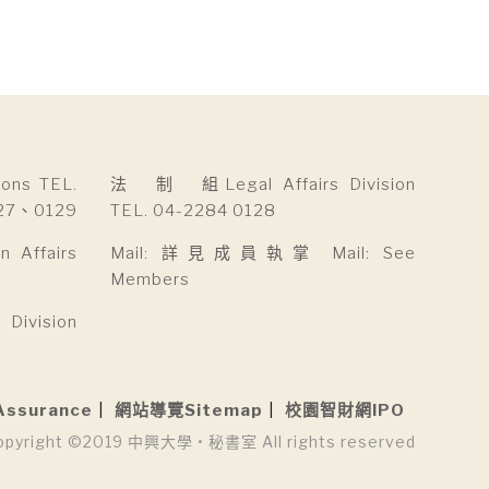
ns TEL.
法 制 組Legal Affairs Division
27、0129
TEL. 04-2284 0128
Affairs
Mail: 詳見成員執掌 Mail: See
Members
ivision
Assurance
網站導覽Sitemap
校園智財網IPO
opyright ©2019 中興大學 • 秘書室 All rights reserved