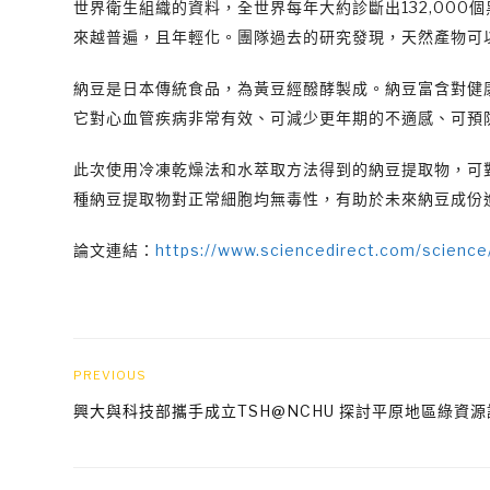
世界衛生組織的資料，全世界每年大約診斷出132,00
來越普遍，且年輕化。團隊過去的研究發現，天然產物可
納豆是日本傳統食品，為黃豆經醱酵製成。納豆富含對健
它對心血管疾病非常有效、可減少更年期的不適感、可預
此次使用冷凍乾燥法和水萃取方法得到的納豆提取物，可
種納豆提取物對正常細胞均無毒性，有助於未來納豆成份
論文連結：
https://www.sciencedirect.com/science
PREVIOUS
興大與科技部攜手成立TSH@NCHU 探討平原地區綠資源