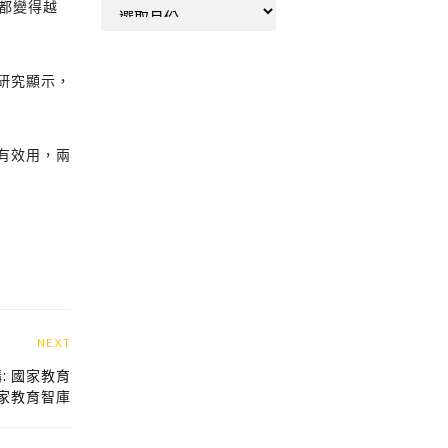
彙
年都變得越
整
研究顯示，
有效用，兩
NEXT
 國家教育
家教育智庫