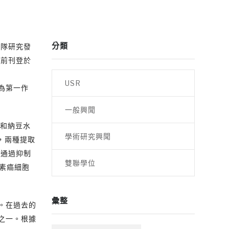
分類
團隊研究發
日前刊登於
USR
人為第一作
一般興聞
）和納豆水
學術研究興聞
，兩種提取
可通過抑制
雙聯學位
素癌細胞
彙整
。在過去的
之一。根據