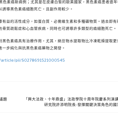
0個黑色素癌新病例；尤其是在皮膚白皙的歐美國家，黑色素癌患者逐
以誘導黑色素癌細胞死亡，且副作用較少。
康有益的活性成分，如蛋白質、必需維生素和多種礦物質。過去即有
防骨質疏鬆症和心血管疾病，同時也可誘導許多類型的癌細胞死亡。
對黑色素癌具有治療作用，尤其，納豆物水提取物比冷凍乾燥提取更
進一步純化與抗黑色素癌藥物之開發。
/article/pii/S0278691521000545
議題
「興大法政、十年鼎盛」法政學院十周年院慶系列演講:
研究院許添明院長-發揮關鍵決策角色的國