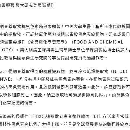
果顯著 興大研究登國際期刊
納豆萃取物抗黑色素癌效果顯著！中興大學生醫工程所王惠民教授
中的提取物，可調控氧化壓力機轉以毒殺黑色素癌細胞，研究成果
領域頂尖期刊《食品與化學毒理學》（FOOD AND CHEMICAL
COLOGY），興大組織工程與再生醫學博士學位學程周鑫佑博士候選
民教授與國家衛生研究院的李岳倫副研究員為通訊作者。
示，從納豆萃取得到的兩種提取物：納豆冷凍乾燥提取物（NFDE
NWE），均具有潛力開發成抗黑色素癌藥物。在細胞毒性試驗顯示
的抗黑色素癌作用，且於低劑量即有顯著效果。此外，納豆提取物
準以導致細胞死亡。因此，納豆提取物可通過調節氧化壓力，誘導黑色
對正常細胞的傷害。
有很高的侵襲性，可以迅速擴散到患者整個體內，因此存活率非常低
轉移性黑色素癌比例亦大幅上揚，並且是全球發展最快的致死性癌症