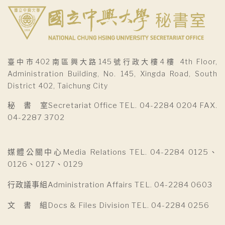
臺中市402南區興大路145號行政大樓4樓 4th Floor,
Administration Building, No. 145, Xingda Road, South
District 402, Taichung City
秘 書 室Secretariat Office TEL. 04-2284 0204 FAX.
04-2287 3702
媒體公關中心Media Relations TEL. 04-2284 0125、
0126、0127、0129
行政議事組Administration Affairs TEL. 04-2284 0603
文 書 組Docs & Files Division TEL. 04-2284 0256