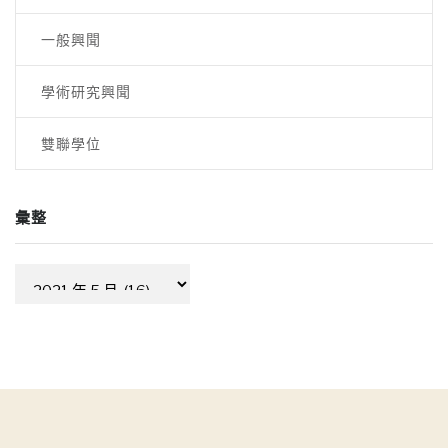
一般興聞
學術研究興聞
雙聯學位
彙整
彙
整