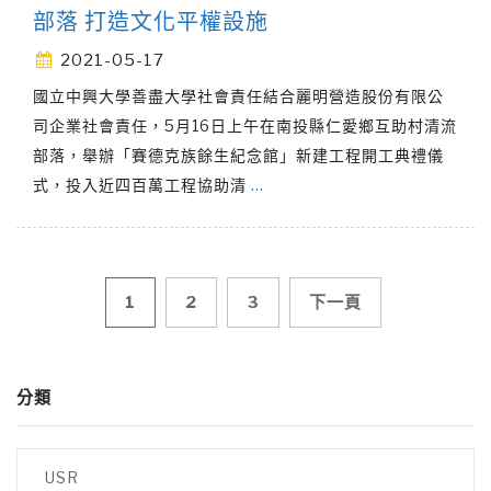
部落 打造文化平權設施
2021-05-17
國立中興大學善盡大學社會責任結合麗明營造股份有限公
司企業社會責任，5月16日上午在南投縣仁愛鄉互助村清流
部落，舉辦「賽德克族餘生紀念館」新建工程開工典禮儀
式，投入近四百萬工程協助清
…
文
1
2
3
下一頁
章
分類
導
覽
USR