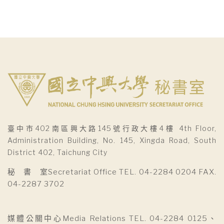
臺中市402南區興大路145號行政大樓4樓 4th Floor,
Administration Building, No. 145, Xingda Road, South
District 402, Taichung City
秘 書 室Secretariat Office TEL. 04-2284 0204 FAX.
04-2287 3702
媒體公關中心Media Relations TEL. 04-2284 0125、