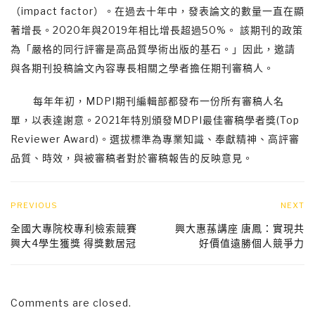
（impact factor）。在過去十年中，發表論文的數量一直在顯
著增長。2020年與2019年相比增長超過50%。 該期刊的政策
為「嚴格的同行評審是高品質學術出版的基石。」因此，邀請
與各期刊投稿論文內容專長相關之學者擔任期刊審稿人。
每年年初，MDPI期刊編輯部都發布一份所有審稿人名
單，以表達謝意。2021年特別頒發MDPI最佳審稿學者獎(Top
Reviewer Award)。選拔標準為專業知識、奉獻精神、高評審
品質、時效，與被審稿者對於審稿報告的反映意見。
PREVIOUS
NEXT
全國大專院校專利檢索競賽
興大惠蓀講座 唐鳳：實現共
興大4學生獲獎 得獎數居冠
好價值遠勝個人競爭力
Comments are closed.