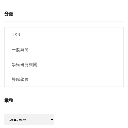
分類
USR
一般興聞
學術研究興聞
雙聯學位
彙整
彙
整