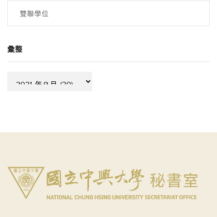
雙聯學位
彙整
彙
整