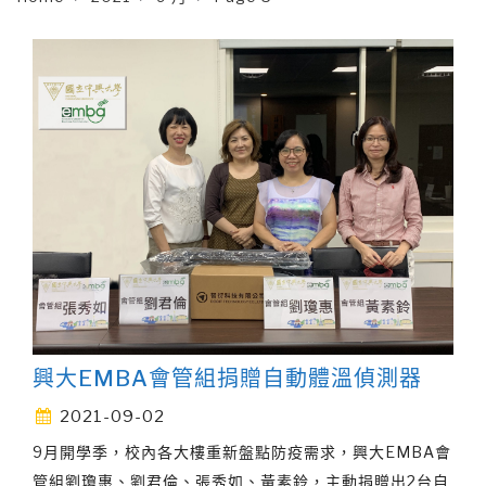
興大EMBA會管組捐贈自動體溫偵測器
2021-09-02
9月開學季，校內各大樓重新盤點防疫需求，興大EMBA會
管組劉瓊惠、劉君倫、張秀如、黃素鈴，主動捐贈出2台自