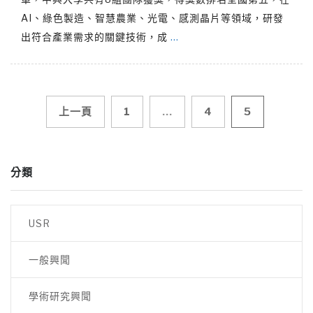
AI、綠色製造、智慧農業、光電、感測晶片等領域，研發
出符合產業需求的關鍵技術，成
…
文
上一頁
1
...
4
5
章
分類
導
覽
USR
一般興聞
學術研究興聞