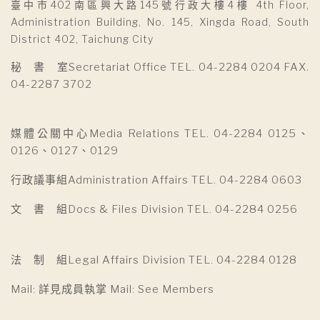
臺中市402南區興大路145號行政大樓4樓 4th Floor,
Administration Building, No. 145, Xingda Road, South
District 402, Taichung City
秘 書 室Secretariat Office TEL. 04-2284 0204 FAX.
04-2287 3702
媒體公關中心Media Relations TEL. 04-2284 0125、
0126、0127、0129
行政議事組Administration Affairs TEL. 04-2284 0603
文 書 組Docs & Files Division TEL. 04-2284 0256
法 制 組Legal Affairs Division TEL. 04-2284 0128
Mail: 詳見成員執掌 Mail: See Members