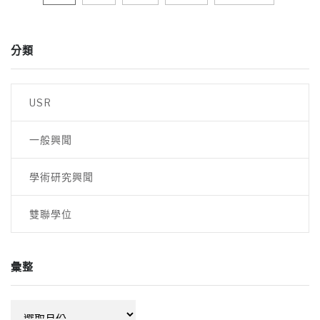
章
分類
導
覽
USR
一般興聞
學術研究興聞
雙聯學位
彙整
彙