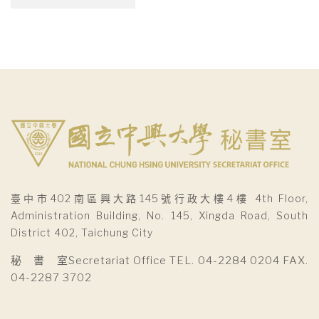
整
臺中市402南區興大路145號行政大樓4樓 4th Floor,
Administration Building, No. 145, Xingda Road, South
District 402, Taichung City
秘 書 室Secretariat Office TEL. 04-2284 0204 FAX.
04-2287 3702