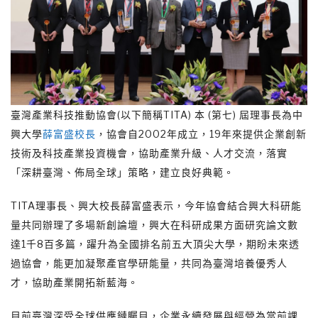
臺灣產業科技推動協會(以下簡稱TITA) 本 (第七) 屆理事長為中
興大學
薛富盛校長
，協會自2002年成立，19年來提供企業創新
技術及科技產業投資機會，協助產業升級、人才交流，落實
「深耕臺灣、佈局全球」策略，建立良好典範。
TITA理事長、興大校長薛富盛表示，今年協會結合興大科研能
量共同辦理了多場新創論壇，興大在科研成果方面研究論文數
達1千8百多篇，躍升為全國排名前五大頂尖大學，期盼未來透
過協會，能更加凝聚產官學研能量，共同為臺灣培養優秀人
才，協助產業開拓新藍海。
目前臺灣深受全球供應鏈矚目，企業永續發展與經營為當前課