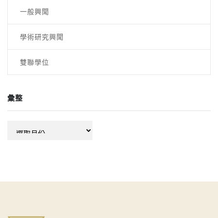
一般興聞
學術研究興聞
雙聯學位
彙整
彙
整