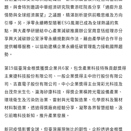
題，與會特別邀請中華經濟研究院曹添旺院長分享「通膨升息
情勢與全球經濟展望」之議題，精湛剖析提供前瞻思維及方向
引導。另，淨零永續轉型隨著ESG風潮已成為全球熱議的焦
點，興大產學研鏈結中心產業減碳推廣辦公室周意恬經理亦分
享興大減碳辦公室淨零永續規劃與作法，藉由產學研合作平台
提供輔導服務，以協助建構企業永續低碳管理能力接軌國際趨
勢。
第19屆臺灣金根獎獲獎企業共6家，包含產業科技特殊貢獻獎得
主東捷科技股份有限公司、一般企業獎得主中欣行股份有限公
司、吉嘉電子股份有限公司，中小企業獎得主台灣彩光科技及
台茂奈米生化、瀛海矽康科技，得獎企業橫跨光電設備產業、
環境衛生及污染防治業、雷射與光電製造業、化學原枓及醫材
材料製造業，透過得獎廠商經驗分享，凝聚各界智慧經驗，汲
引前瞻科技新知，推升產業發展。
新冠疫情影響全球，但臺灣展現無比的韌性，企盼透過金根獎