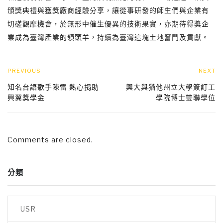
頒獎典禮與獲獎廠商經驗分享，讓從事研發的師生們與企業有
切磋觀摩機會，於無形中催生優異的技術果實，亦期待得獎企
業成為臺灣產業的領頭羊，持續為臺灣這塊土地奮鬥及貢獻。
PREVIOUS
NEXT
知名台語歌手陳雷 熱心捐助
興大與猶他州立大學簽訂工
興翼獎學金
學院博士雙聯學位
Comments are closed.
分類
USR