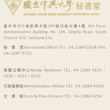
臺中市402南區興大路145號行政大樓4樓 4th Floor,
Administration Building, No. 145, Xingda Road, South
District 402, Taichung City
秘 書 室Secretariat Office TEL. 04-2284 0204 FAX.
04-2287 3702
媒體公關中心Media Relations TEL. 04-2284 0125、
0126、0127、0129
行政議事組Administration Affairs TEL. 04-2284 0603
文 書 組Docs & Files Division TEL. 04-2284 0256