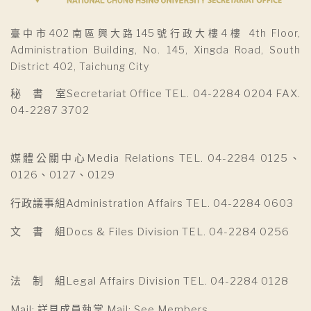
臺中市402南區興大路145號行政大樓4樓 4th Floor,
Administration Building, No. 145, Xingda Road, South
District 402, Taichung City
秘 書 室Secretariat Office TEL. 04-2284 0204 FAX.
04-2287 3702
媒體公關中心Media Relations TEL. 04-2284 0125、
0126、0127、0129
行政議事組Administration Affairs TEL. 04-2284 0603
文 書 組Docs & Files Division TEL. 04-2284 0256
法 制 組Legal Affairs Division TEL. 04-2284 0128
Mail: 詳見成員執掌 Mail: See Members