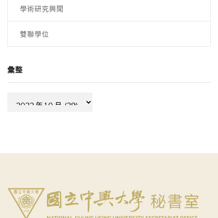
學術研究興聞
雙聯學位
彙整
彙
整