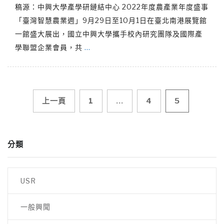
稿源：中興大學產學研鏈結中心 2022年度農產業年度盛事
「臺灣智慧農業週」9月29日至10月1日在臺北南港展覽館
一館盛大展出，國立中興大學攜手校內研究團隊及國際產
學聯盟企業會員，共
…
文
上一頁
1
...
4
5
章
分類
導
覽
USR
一般興聞