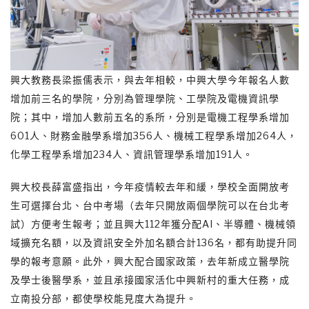
興大教務長梁振儒表示，與去年相較，中興大學今年報名人數
增加前三名的學院，分別為管理學院、工學院及電機資訊學
院；其中，增加人數前五名的系所，分別是電機工程學系增加
601人、財務金融學系增加356人、機械工程學系增加264人，
化學工程學系增加234人、資訊管理學系增加191人。
興大校長薛富盛指出，今年疫情較去年和緩，學校全面開放考
生可選擇台北、台中考場（去年只開放兩個學院可以在台北考
試）方便考生報考；並且興大112年獲分配AI、半導體、機械領
域擴充名額，以及資訊安全外加名額合計136名，都有助提升同
學的報考意願。此外，興大配合國家政策，去年新成立醫學院
及學士後醫學系，並且承接國家活化中興新村的重大任務，成
立南投分部，都使學校能見度大為提升。