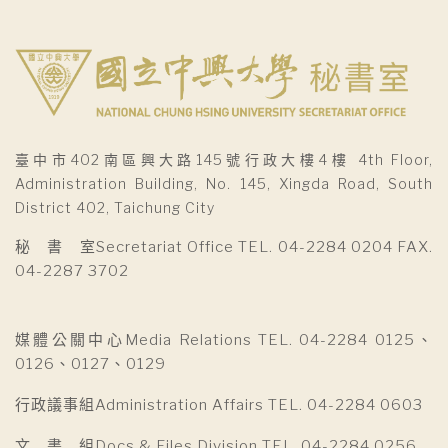
臺中市402南區興大路145號行政大樓4樓 4th Floor,
Administration Building, No. 145, Xingda Road, South
District 402, Taichung City
秘 書 室Secretariat Office TEL. 04-2284 0204 FAX.
04-2287 3702
媒體公關中心Media Relations TEL. 04-2284 0125、
0126、0127、0129
行政議事組Administration Affairs TEL. 04-2284 0603
文 書 組Docs & Files Division TEL. 04-2284 0256