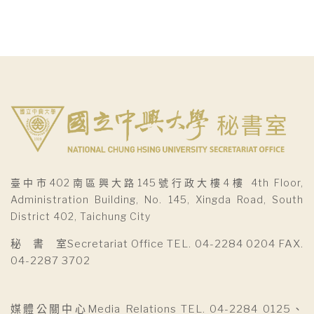
臺中市402南區興大路145號行政大樓4樓 4th Floor,
Administration Building, No. 145, Xingda Road, South
District 402, Taichung City
秘 書 室Secretariat Office TEL. 04-2284 0204 FAX.
04-2287 3702
媒體公關中心Media Relations TEL. 04-2284 0125、