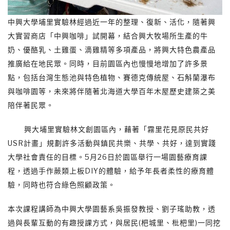
中興大學埔里實驗林經過近一年的整理、復新、活化，隨著興
大實習商店「中興咖啡」試開幕，結合興大牧場所生產的牛
奶、優酪乳、土雞蛋、滴雞精等多項產品，將興大特色農產品
推廣給在地民眾。同時，目前園區內也慢慢地增加了許多景
點，包括台灣生態池與特色植物、賽德克傳統屋、石斛蘭瀑布
與咖啡園等，未來將伴隨著北海道大學百年木屋歷史建築之美
陪伴著民眾。
興大埔里實驗林文創園區內，藉著「霧里花見原民共好
USR計畫」規劃許多活動與鎮民共樂、共學、共好，達到實踐
大學社會責任的目標。5月26日於園區舉行一場園藝療育課
程，透過手作蕨類上板DIY的體驗，給予年長者柔性的療育體
驗，同時也符合綠色照顧政策。
本次課程講師為中興大學園藝系吳振發教授、劉子瑤助教，透
過與長輩互動的有趣授課方式，與居民(杷城里、枇杷里)一同挖