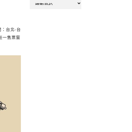
彙
整
間：台北-台
任一售票窗