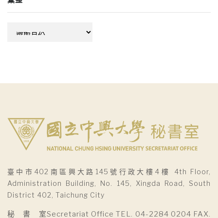
彙
整
臺中市402南區興大路145號行政大樓4樓 4th Floor,
Administration Building, No. 145, Xingda Road, South
District 402, Taichung City
秘 書 室Secretariat Office TEL. 04-2284 0204 FAX.