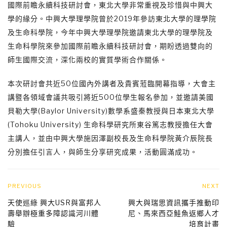
國際前瞻永續科技研討會，東北大學非常重視及珍惜與中興大
學的緣分。中興大學理學院曾於2019年參訪東北大學的理學院
及生命科學院，今年中興大學理學院邀請東北大學的理學院及
生命科學院來參加國際前瞻永續科技研討會，期盼透過雙向的
師生國際交流，深化兩校的實質學術合作關係。
本次研討會共近50位國內外講者及貴賓蒞臨開幕指導，大會主
講暨各領域會議共吸引將近500位學生報名參加，並邀請美國
貝勒大學(Baylor University)數學系盛秦教授與日本東北大學
(Tohoku University) 生命科學研究所東谷篤志教授擔任大會
主講人，並由中興大學施因澤副校長及生命科學院黃介辰院長
分別擔任引言人，與師生分享研究成果，活動圓滿成功。
PREVIOUS
NEXT
天使巡綠 興大USR與富邦人
興大與瑞思資訊攜手推動印
壽舉辦極重多障認識河川體
尼、馬來西亞鮭魚返鄉人才
驗
培育計畫