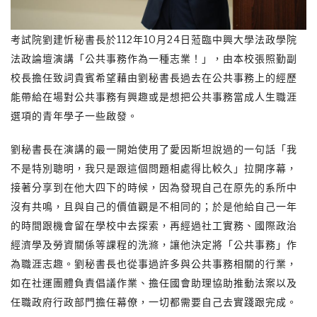
考試院劉建忻秘書長於112年10月24日蒞臨中興大學法政學院
法政論壇演講「公共事務作為一種志業！」，由本校張照勤副
校長擔任致詞貴賓希望藉由劉秘書長過去在公共事務上的經歷
能帶給在場對公共事務有興趣或是想把公共事務當成人生職涯
選項的青年學子一些啟發。
劉秘書長在演講的最一開始使用了愛因斯坦說過的一句話「我
不是特別聰明，我只是跟這個問題相處得比較久」拉開序幕，
接著分享到在他大四下的時候，因為發現自己在原先的系所中
沒有共鳴，且與自己的價值觀是不相同的；於是他給自己一年
的時間跟機會留在學校中去探索，再經過社工實務、國際政治
經濟學及勞資關係等課程的洗滌，讓他決定將「公共事務」作
為職涯志趣。劉秘書長也從事過許多與公共事務相關的行業，
如在社運團體負責倡議作業、擔任國會助理協助推動法案以及
任職政府行政部門擔任幕僚，一切都需要自己去實踐跟完成。