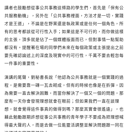
講者也鼓勵想從事公共事務這條路的學生們，首先是「保有公
共服務動機」，另外在「公共事務裡面，方法才是一切，實踐
才是王道」，不論是在野黨還是執政黨或是任何一個角色，所
有的思考都該從可行性入手；如果這是不可行的，而你做這樣
的主張，頂多就是佔了一個媒體版面而已，但對事情一點幫助
都沒有。提醒著在場的同學們未來在每個政策或主張提出之前
要先確認論述上的深度及現實中的可行性，千萬不要去輕忽每
一件事的重要性。
演講的尾聲，劉秘書長說「他認為公共事務就是一個實踐的過
程，是需要靠一磚一瓦去砌成，但有的時候也像是在拆彈，因
為需要一直去解決困難，而當你解決了一個又一個的問題，那
麼有一天你會發現理想就會在眼前；但如果我們一直在談理
想，就會覺得這件事真的做得到嗎？那麼其實會很遙遠」，也
藉此勉勵跟期許想從事公共事務的青年學子不要成為把理想喊
得最大聲的人，而是去做一位能靈活調整並解決問題跟一同在