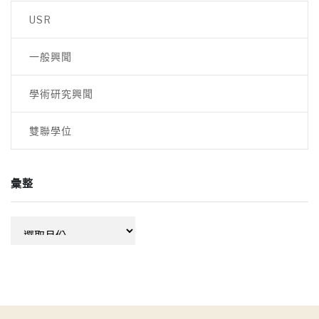
USR
一般興聞
學術研究興聞
雙聯學位
彙整
彙
整