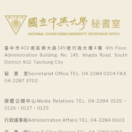
臺中市402南區興大路145號行政大樓4樓 4th Floor,
Administration Building, No. 145, Xingda Road, South
District 402, Taichung City
秘 書 室Secretariat Office TEL. 04-2284 0204 FAX.
04-2287 3702
媒體公關中心Media Relations TEL. 04-2284 0125、
0126、0127、0129
行政議事組Administration Affairs TEL. 04-2284 0603