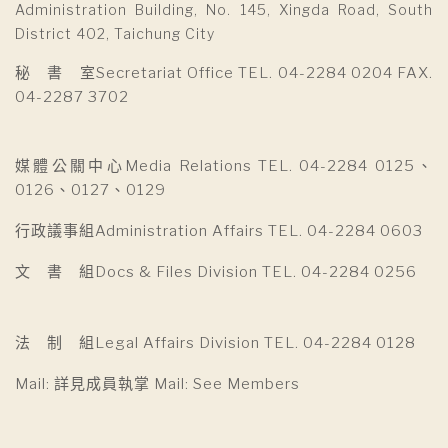
Administration Building, No. 145, Xingda Road, South
District 402, Taichung City
秘 書 室Secretariat Office TEL. 04-2284 0204 FAX.
04-2287 3702
媒體公關中心Media Relations TEL. 04-2284 0125、
0126、0127、0129
行政議事組Administration Affairs TEL. 04-2284 0603
文 書 組Docs & Files Division TEL. 04-2284 0256
法 制 組Legal Affairs Division TEL. 04-2284 0128
Mail: 詳見成員執掌 Mail: See Members