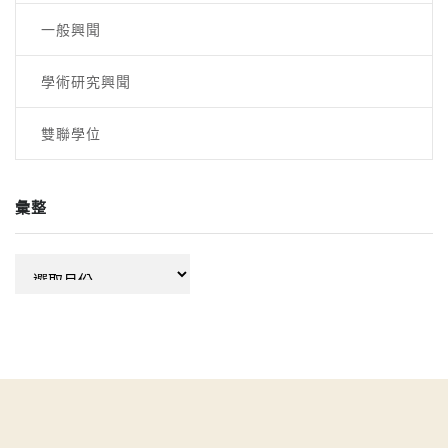
一般興聞
學術研究興聞
雙聯學位
彙整
彙
整