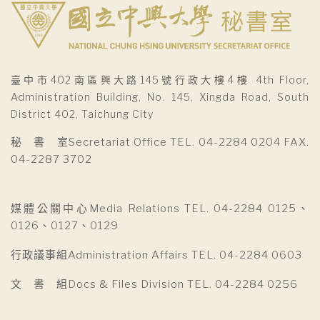
臺中市402南區興大路145號行政大樓4樓 4th Floor,
Administration Building, No. 145, Xingda Road, South
District 402, Taichung City
秘 書 室Secretariat Office TEL. 04-2284 0204 FAX.
04-2287 3702
媒體公關中心Media Relations TEL. 04-2284 0125、
0126、0127、0129
行政議事組Administration Affairs TEL. 04-2284 0603
文 書 組Docs & Files Division TEL. 04-2284 0256