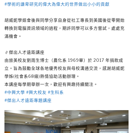
#學術的謙卑研究的偉大為偉大的世界做出小小的貢獻
胡威妮學姐會後與同學分享自身從社工專長到美國後從零開始
轉換到電腦資訊領域的過程，期許同學可以多方嘗試，處處充
滿機會。
∥傑出人才遠距講座
由旅美校友劉雨生博士（農化系 1969畢）於 2017 年捐款成
立。旨為鼓勵全球各地優秀校友與母校溝通交流，感謝胡威妮
學姊(社會系68級)熱情協助活動辦理。
本講座每學期舉辦一次，歡迎有興趣持續關注。
#中興大學
#興大校友
#生科系
#傑出人才遠距專題講座