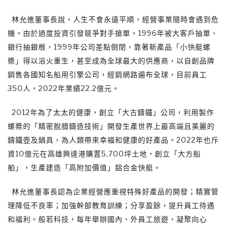
林允進董事長說，人生不會永遠平順，經營事業隨時會遇到危
機。由於過度投資引發競爭對手搶單，1996年被大客戶抽單、
銀行抽銀根，1999年公司差點倒閉，靠著新產品「小快艇螺
槳」得以浴火重生，甚至成為全球最大的供應商，以自創品牌
銷售各國知名船用引擎公司，經銷網路遍布全球，目前員工
350人，2022年業績22.2億元。
2012年為了太太的健康，創立「大古鑄鐵」公司，利用製作
螺槳的「精密脫腊鑄造技術」開發生產世界上最高端且美麗的
鑄鐵壺及鍋具，為人類帶來幸福和健康的好產品。2022年也斥
資10億元在高雄興達港購置5,700坪土地，創立「大方船
舶」，生產建造「高附加價值」鋁合金快艇。
林允進董事長認為企業經營應重視特殊好產品的開發；精實管
理降低不良率；加強幹部教育訓練；分享盈餘，提升員工待遇
和福利。般若科技，每年舉辦國內、外員工旅遊，凝聚向心