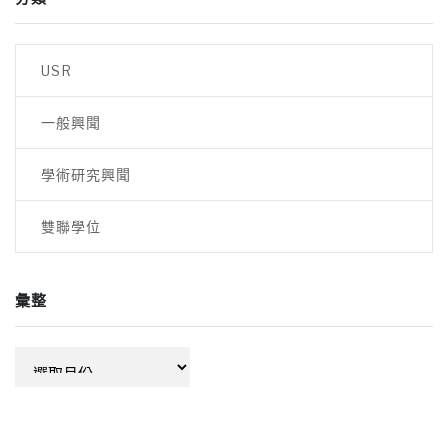
USR
一般興聞
學術研究興聞
雙聯學位
彙整
彙
整