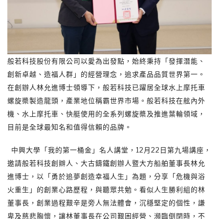
般若科技股份有限公司以愛為出發點，始終秉持「發揮潛能、
創新卓越、造福人群」的經營理念，追求產品品質世界第一。
在創辦人林允進博士領導下，般若科技已躍居全球水上摩托車
螺旋槳製造龍頭，產業地位稱霸世界市場。般若科技在舷內外
機、水上摩托車、快艇使用的全系列螺旋槳及推進葉輪領域，
目前是全球最知名和值得信賴的品牌。
中興大學「我的第一桶金」名人講堂，12月22日第九場講座，
邀請般若科技創辧人、大古鑄鐵創辦人暨大方船舶董事長林允
進博士，以「勇於追夢創造幸福人生」為題，分享「危機與浴
火重生」的創業心路歷程，與聽眾共勉。看似人生勝利組的林
董事長，創業過程艱辛是旁人無法體會，沉穩堅定的個性，謙
卑及慈悲胸懷，讓林董事長在公司艱困經營、瀕臨倒閉時，不