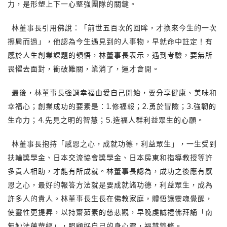
力，是形塑上下一心堅強團隊的關鍵。
林董事長引用佛說：「前世五百次的回眸，才換來今生的一次
擦肩而過」，他認為今生遇見到的人事物，早就命中註定！有
感於人生創業課題的領悟，林董事長表示，遇到考驗，要無所
畏懼去面對，衝破難關，業消了，運才會開。
最後，林董事長強調幸福由愛自己開始，要分享健康、美味和
幸福心；創業成功的要素是：1.修福報；2.勇於冒險；3.強韌的
生命力；4.先見之明的智慧；5.造福人群利益眾生的心願。
林董事長抱持「感恩之心，成就功德，利益眾生」，一生受到
扶輪獎學金、日本交流協會獎學金、日本房東和指導教授等許
多貴人相助，才能有所成就。林董事長認為，成功之後應有感
恩之心，最好的報答方法就是要成就諸功德，利益眾生，成為
許多人的貴人。林董事長生長在佛教家庭，體悟讓靈魂覺醒，
使靈性更提昇，以持齋茹素的慈悲觀，早晚虔誠禮佛拜誦「南
無妙法蓮華經」，照顧好自己的身心靈，福慧雙修。