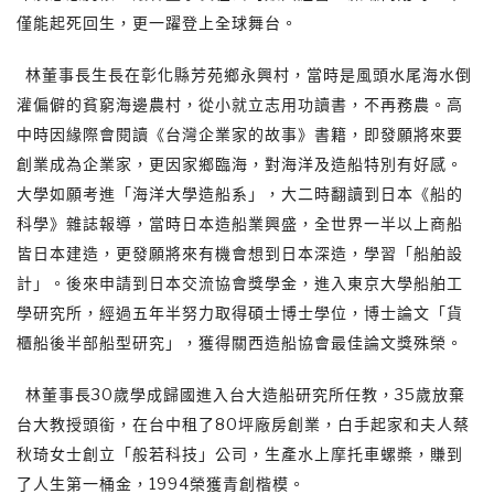
僅能起死回生，更一躍登上全球舞台。
林董事長生長在彰化縣芳苑鄉永興村，當時是風頭水尾海水倒
灌偏僻的貧窮海邊農村，從小就立志用功讀書，不再務農。高
中時因緣際會閱讀《台灣企業家的故事》書籍，即發願將來要
創業成為企業家，更因家鄉臨海，對海洋及造船特別有好感。
大學如願考進「海洋大學造船系」，大二時翻讀到日本《船的
科學》雜誌報導，當時日本造船業興盛，全世界一半以上商船
皆日本建造，更發願將來有機會想到日本深造，學習「船舶設
計」。後來申請到日本交流協會獎學金，進入東京大學船舶工
學研究所，經過五年半努力取得碩士博士學位，博士論文「貨
櫃船後半部船型研究」，獲得關西造船協會最佳論文獎殊榮。
林董事長30歲學成歸國進入台大造船研究所任教，35歲放棄
台大教授頭銜，在台中租了80坪廠房創業，白手起家和夫人蔡
秋琦女士創立「般若科技」公司，生產水上摩托車螺槳，賺到
了人生第一桶金，1994榮獲青創楷模。