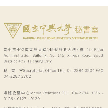
臺中市402南區興大路145號行政大樓4樓 4th Floor,
Administration Building, No. 145, Xingda Road, South
District 402, Taichung City
秘 書 室Secretariat Office TEL. 04-2284 0204 FAX.
04-2287 3702
媒體公關中心Media Relations TEL. 04-2284 0125、
0126、0127、0129