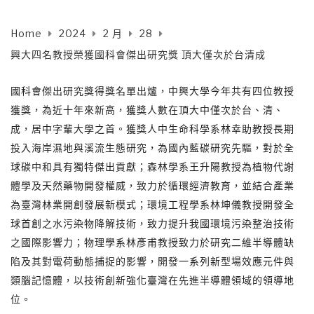
Home
2024
2 月
28
興大四名教授榮獲國科會傑出研究獎 頂大僅次於台清成
國科會傑出研究獎得獎名單出爐，中興大學今年共有四位教授
獲獎，為近十年來新高，獲獎人數在頂大中僅次於台、清、
成，居中字輩大學之首。獲獎人中生命科學系林幸助教授長期
投入海岸濕地與溪流生態研究，為國內藍碳研究先驅，對於全
球碳中和具有獨特傑出貢獻；森林學系王升陽教授為植物代謝
體學及天然藥物開發權威，致力於循環經濟教育，並結合產業
為臺灣林業開創發展新模式；環境工程學系林坤儀教授開發全
球首創之水污染物降解技術，致力提升我國環境污染整治技術
之國際影響力；物理學系林彥甫教授致力於研究二維半導體缺
陷及其對電荷動態捕捉的影響，開發一系列新型場效應元件與
類腦記憶體，以技術創新強化臺灣在先進半導體領域的領導地
位。