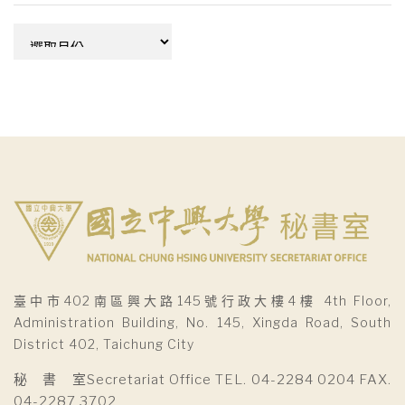
彙
整
臺中市402南區興大路145號行政大樓4樓 4th Floor,
Administration Building, No. 145, Xingda Road, South
District 402, Taichung City
秘 書 室Secretariat Office TEL. 04-2284 0204 FAX.
04-2287 3702