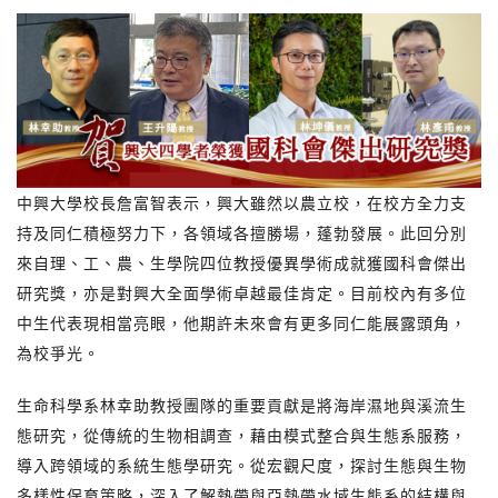
中興大學校長詹富智表示，興大雖然以農立校，在校方全力支
持及同仁積極努力下，各領域各擅勝場，蓬勃發展。此回分別
來自理、工、農、生學院四位教授優異學術成就獲國科會傑出
研究獎，亦是對興大全面學術卓越最佳肯定。目前校內有多位
中生代表現相當亮眼，他期許未來會有更多同仁能展露頭角，
為校爭光。
生命科學系林幸助教授團隊的重要貢獻是將海岸濕地與溪流生
態研究，從傳統的生物相調查，藉由模式整合與生態系服務，
導入跨領域的系統生態學研究。從宏觀尺度，探討生態與生物
多樣性保育策略，深入了解熱帶與亞熱帶水域生態系的結構與