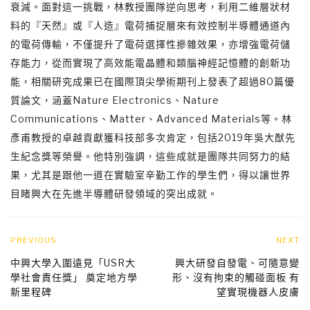
衰減。面對這一挑戰，林教授團隊逆向思考，利用二維層狀材
料的『天然』或『人造』電荷捕捉層來有效控制半導體通道內
的電荷傳輸，不僅提升了電荷選擇性摻雜效果，亦增強電荷儲
存能力，從而實現了高效能電晶體和類腦神經記憶體的創新功
能，相關研究成果已在國際頂尖學術期刊上發表了超過80篇優
質論文，涵蓋Nature Electronics、Nature
Communications、Matter、Advanced Materials等。林
彥甫教授的卓越貢獻獲科技部多次肯定，包括2019年吳大猷先
生紀念獎等榮譽。他特別強調，這些成就是團隊共同努力的結
果，尤其是跟他一道在實驗室辛勤工作的學生們，得以讓世界
目睹興大在先進半導體研發領域的突出成就。
PREVIOUS
NEXT
中興大學入圍遠見「USR大
興大研發自發電、可隨意變
學社會責任獎」 奠定地方學
形、沒有拘束的觸碰面板 有
新里程碑
望實現機器人皮膚