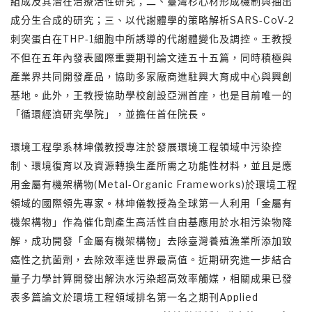
組成及其潛在治療活性研究；二、臺灣杉心材形成機制與抽出
成分生合成的研究；三、以代謝體學的策略解析SARS-CoV-2
刺突蛋白在THP-1細胞中所誘導的代謝體變化及調控。王教授
不但在五年內發表國際重要期刊論文達五十五篇，同時積極與
產業界共同開發產品，協助多家廠商進駐興大育成中心與興創
基地。此外，王教授協助學校創設亞洲首座，也是目前唯一的
「循環經濟研究學院」，並擔任首任院長。
環境工程學系林坤儀教授專注於發展環境工程領域中污染控
制、環境復育以及資源轉換生產所需之功能性材料，並且是應
用金屬有機架構物(Metal-Organic Frameworks)於環境工程
領域的國際領先專家。林坤儀教授為全球第一人利用「金屬有
機架構物」作為催化劑產生高活性自由基應用於水相污染物降
解，成功開發「金屬有機架構物」去除臺灣養殖漁業所添加致
癌性之抗菌劑，去除效率達世界最高值。近期研究進一步結合
量子力學計算開發出解決水污染超高效率觸媒，相關成果已發
表多篇論文於環境工程領域排名第一名之期刊Applied