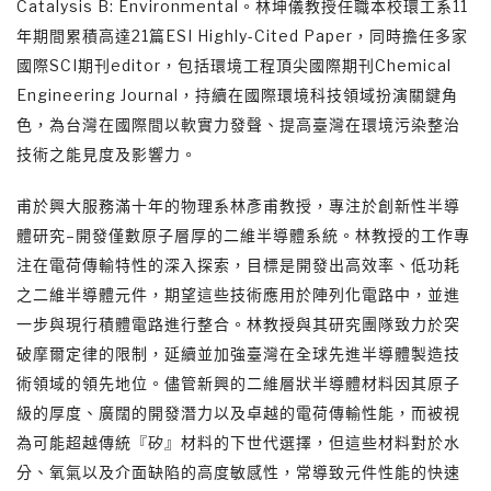
Catalysis B: Environmental。林坤儀教授任職本校環工系11
年期間累積高達21篇ESI Highly-Cited Paper，同時擔任多家
國際SCI期刊editor，包括環境工程頂尖國際期刊Chemical
Engineering Journal，持續在國際環境科技領域扮演關鍵角
色，為台灣在國際間以軟實力發聲、提高臺灣在環境污染整治
技術之能見度及影響力。
甫於興大服務滿十年的物理系林彥甫教授，專注於創新性半導
體研究–開發僅數原子層厚的二維半導體系統。林教授的工作專
注在電荷傳輸特性的深入探索，目標是開發出高效率、低功耗
之二維半導體元件，期望這些技術應用於陣列化電路中，並進
一步與現行積體電路進行整合。林教授與其研究團隊致力於突
破摩爾定律的限制，延續並加強臺灣在全球先進半導體製造技
術領域的領先地位。儘管新興的二維層狀半導體材料因其原子
級的厚度、廣闊的開發潛力以及卓越的電荷傳輸性能，而被視
為可能超越傳統『矽』材料的下世代選擇，但這些材料對於水
分、氧氣以及介面缺陷的高度敏感性，常導致元件性能的快速