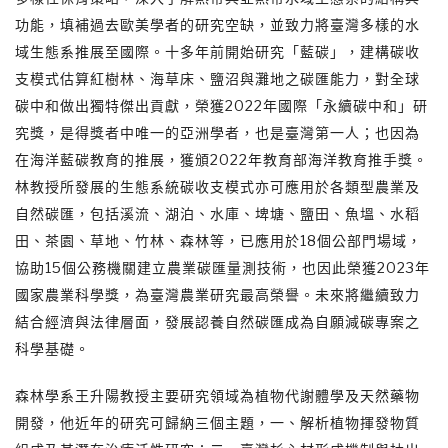
功能，填補過去歐美學者的研究空缺，並致力將臺灣多樣的水
域生態系推展至國際。十多年前開始研究「藍碳」，建構碳收
支模式估算紅樹林、海草床、鹽沼與灘地之碳匯能力，對全球
碳中和做出獨特傑出貢獻，榮獲2022年國際「永續碳中和」研
究獎，是得獎者中唯一的亞洲學者，也是臺灣第一人；也因為
在海洋藍碳教育的推展，獲頒2022年教育部海洋教育推手獎。
林教授所發展的生態系統碳收支模式亦可應用於各類型農業及
自然碳匯，包括溪流、湖泊、水庫、埤塘、鹽田、魚塭、水稻
田、茶園、草地、竹林、森林等，已應用於18個公部門場域，
協助15個公務機關建立農業碳匯量測技術，也因此榮獲2023年
國家農業科學獎，為臺灣農業研究最高榮譽。未來將繼續致力
結合經濟與法律層面，發展認養自然碳匯成為自願減碳專案之
科學基礎。
森林學系王升陽教授主要研究領域為植物代謝體學及天然藥物
開發，他近年的研究可歸納三個主題，一、解析植物揮發物質