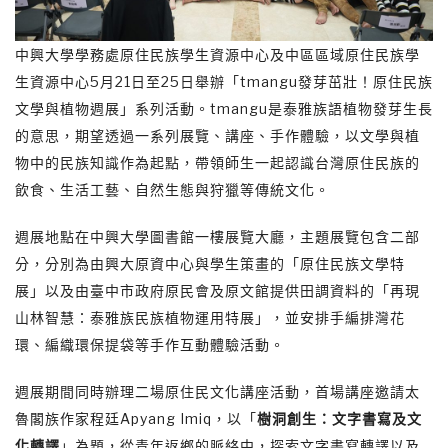
中興大學學務處原住民族學生資源中心及中區區域原住民族學
生資源中心5月21日至25日舉辦「tmangu發芽茁壯！原住民族
文學與植物週展」系列活動。tmangu是泰雅族語植物發芽生長
的意思，期望透過一系列展覽、講座、手作體驗，以文學與植
物中的民族知識作為起點，帶領師生一起認識台灣原住民族的
飲食、生活工藝、自然生態與狩獵等傳統文化。
週展地點在中興大學圖書館一樓展覽大廳，主題展覽包含二部
分，分別為由興大原資中心與學生策畫的「原住民族文學特
展」以及由臺中市政府原民會及原文館提供田調資料的「再現
山林智慧：泰雅族民族植物運用特展」，並安排手編排灣花
環、編織環保提袋等手作互動體驗活動。
週展期間同時辦理二場原住民文化講座活動，首場講座邀請太
魯閣族作家程廷Apyang Imiq，以「
樹洞創生：文字書寫及文
化轉譯
」為題，從青年返鄉的脈絡中，探索文字書寫轉譯以及