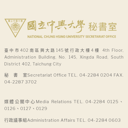
臺中市402南區興大路145號行政大樓4樓 4th Floor,
Administration Building, No. 145, Xingda Road, South
District 402, Taichung City
秘 書 室Secretariat Office TEL. 04-2284 0204 FAX.
04-2287 3702
媒體公關中心Media Relations TEL. 04-2284 0125、
0126、0127、0129
行政議事組Administration Affairs TEL. 04-2284 0603