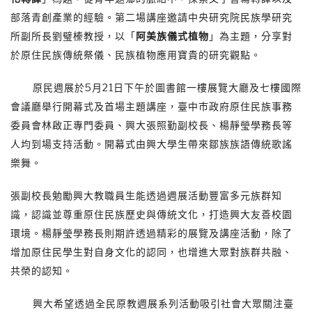
部落青創產業的經驗。第二場講座邀請中央研究院民族學研究
所副所長劉璧榛教授，以「
阿美族儀式植物
」為主題，分享對
於原住民族傳統祭儀、民族植物應用寶貴的研究觀點。
原民週展於5月21日下午於圖書館一樓展覽大廳及七樓國際
會議廳舉行開幕式及首場主題講座，臺中市政府原住民族事務
委員會林啟正專門委員、興大張照勤副校長、楊靜瑩學務長等
人均到場支持活動。開幕式由興大學生帶來鄒族族語傳統歌謠
樂舞。
張副校長勉勵興大教職員生能透過週展活動豐富多元族群知
識，認識並尊重原住民族歷史與傳統文化，打造興大友善校園
環境。楊靜瑩學務長則期許透過精彩的展覽及講座活動，除了
增加原住民學生對自身文化的認同，也增進大眾對族群共融、
共榮的認知。
興大希望透過全民原教週展系列活動吸引社會大眾關注臺