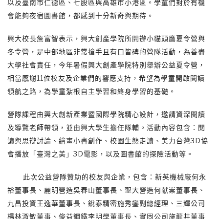
以及臺南市仁德區、七股區與高雄市小港區。學童們對於有機
會能夠夜宿圖書館，都感到十分新奇與期待。
興大校長詹富智表示，興大創產學院所開辦小貓頭鷹夏令營與
冬令營，是中部地區非常搶手且有口皆碑的營隊活動，為善盡
大學社會責任，今年暑假興大創產學院特別舉辦公益夏令營，
相當感謝11位校友及企業們的響應支持，希望為學童開啟閱讀
領航之路，為學童紮根自主學習和終身學習的基礎。
營隊課程由興大創新產業暨國際學院精心設計，邀請資深閱讀
及導覽老師帶領，並由興大學生擔任隊輔。活動內容包含：閱
讀與思辯討論、繪畫小書創作、校園生態走讀、美力台灣3D協
會播放「臺灣之美」3D電影，以及圖書館的探險活動等。
此次公益營隊贊助的校友與企業，包含：新英機械廠何永
裕董事長、麗明營造吳春山董事長、聖大營造何献崇董事長、
九昌投資王逸華董事長、銳泰精密施秀鑾副總經理、三輝公司
楊林淑敏董事、俊益鋼鐵李明學董事長、實固公司施龍井董事