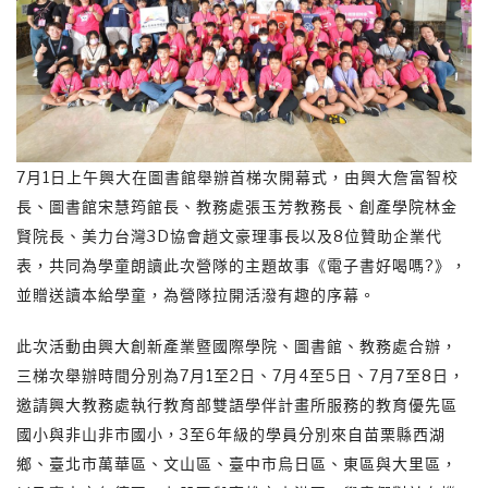
7月1日上午興大在圖書館舉辦首梯次開幕式，由興大詹富智校
長、圖書館宋慧筠館長、教務處張玉芳教務長、創產學院林金
賢院長、美力台灣3D協會趙文豪理事長以及8位贊助企業代
表，共同為學童朗讀此次營隊的主題故事《電子書好喝嗎?》，
並贈送讀本給學童，為營隊拉開活潑有趣的序幕。
此次活動由興大創新產業暨國際學院、圖書館、教務處合辦，
三梯次舉辦時間分別為7月1至2日、7月4至5日、7月7至8日，
邀請興大教務處執行教育部雙語學伴計畫所服務的教育優先區
國小與非山非市國小，3至6年級的學員分別來自苗栗縣西湖
鄉、臺北市萬華區、文山區、臺中市烏日區、東區與大里區，