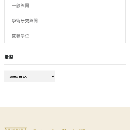
一般興聞
學術研究興聞
雙聯學位
彙整
彙
整