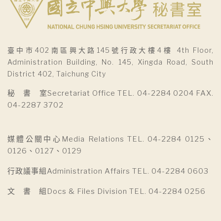
臺中市402南區興大路145號行政大樓4樓 4th Floor,
Administration Building, No. 145, Xingda Road, South
District 402, Taichung City
秘 書 室Secretariat Office TEL. 04-2284 0204 FAX.
04-2287 3702
媒體公關中心Media Relations TEL. 04-2284 0125、
0126、0127、0129
行政議事組Administration Affairs TEL. 04-2284 0603
文 書 組Docs & Files Division TEL. 04-2284 0256