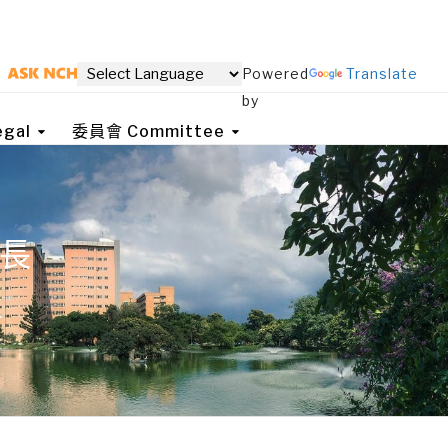
Powered
Translate
by
gal
委員會 Committee
事長