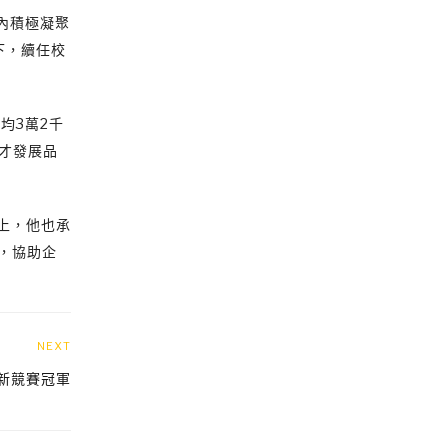
內積極凝聚
下，續任校
均3萬2千
才發展品
上，他也承
，協助企
NEXT
新競賽冠軍