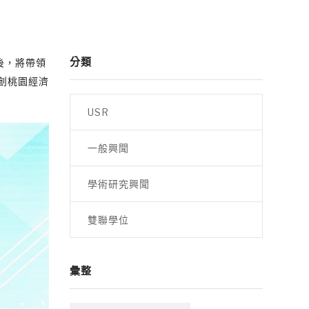
分類
後，將帶領
創桃園經濟
USR
一般興聞
學術研究興聞
雙聯學位
彙整