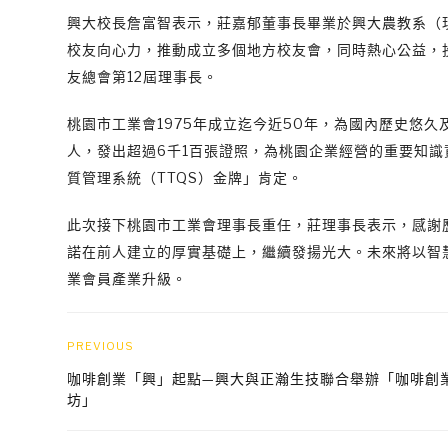
興大校長詹富智表示，莊嘉郁董事長畢業於興大農教系（現
校友向心力，推動成立多個地方校友會，同時熱心公益，投
友總會第12屆理事長。
桃園市工業會1975年成立迄今近50年，為國內歷史悠久
人，發出超過6千1百張證照，為桃園企業經營的重要知
質管理系統（TTQS）金牌」肯定。
此次接下桃園市工業會理事長重任，莊理事長表示，感謝
諾在前人建立的厚實基礎上，繼續發揚光大。未來將以智
業會員產業升級。
PREVIOUS
咖啡創業「興」起點—興大與正瀚生技聯合舉辦「咖啡創
坊」