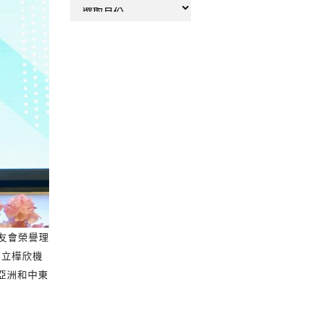
彙
整
友會榮譽理
創立樺欣機
、亞洲和中東