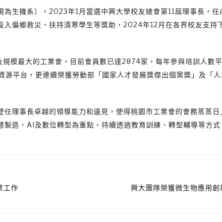
為生機系），2023年1月當選中興大學校友總會第11屆理事長，任
入偏鄉救災、扶持清寒學生等獎助，2024年12月在各界校友支持
及規模最大的工業會，目前會員數已達2874家，每年參與培訓人數平
識資源平台，更連續榮獲勞動部「國家人才發展獎傑出個案獎」及「人
歷任理事長卓越的領導能力和遠見，使得桃園市工業會的會務蒸蒸日
慧製造、AI及數位轉型為重點，持續透過教育訓練、轉型輔導等方式
業工作
興大團隊榮獲微生物應用創