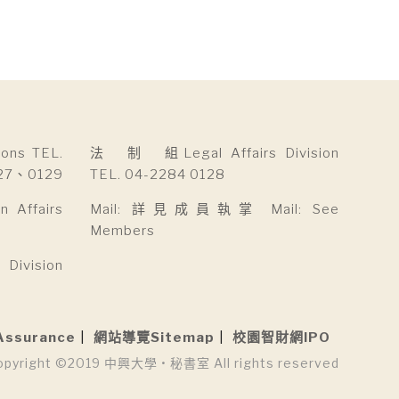
ns TEL.
法 制 組Legal Affairs Division
27、0129
TEL. 04-2284 0128
Affairs
Mail: 詳見成員執掌 Mail: See
Members
ivision
Assurance
網站導覽Sitemap
校園智財網IPO
opyright ©2019 中興大學 • 秘書室 All rights reserved