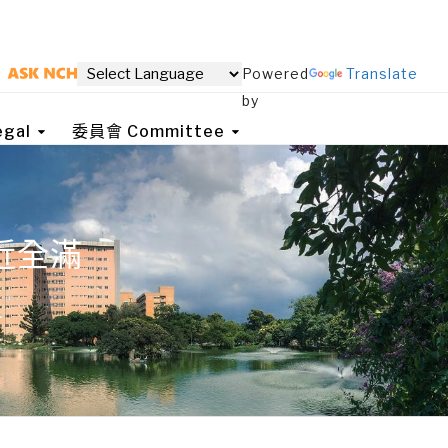
Powered
Translate
by
gal
委員會 Committee
近全滿