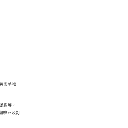
廣闊草地
促銷等，
咖啡豆及訂