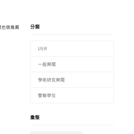
分類
間也很推薦
USR
一般興聞
學術研究興聞
雙聯學位
彙整