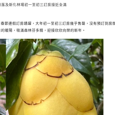
大惠蓀及新化林場初一至初三訂房接近全滿
5年春節連假訂房踴躍，大年初一至初三訂房幾乎售罄，沒有預訂到房
日的暖陽，吸滿森林芬多精，迎接欣欣向榮的新年。