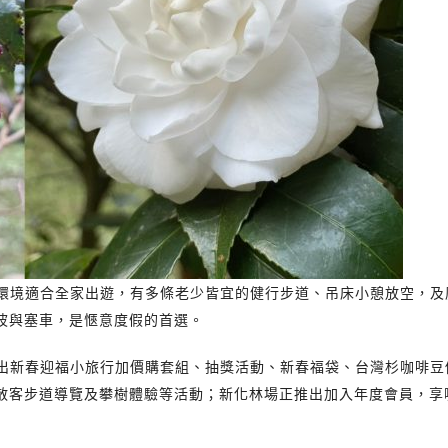
環境適合全家出遊，有多條老少皆宜的健行步道、吊床小憩放空，及
波與塞車，是愜意度假的首選。
出新春迎福小旅行加價購套組、抽獎活動、新春福袋、台灣杉咖啡豆
散客步道導覽及攀樹體驗等活動；新化林場正推出加入年度會員，享