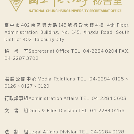
臺中市402南區興大路145號行政大樓4樓 4th Floor,
Administration Building, No. 145, Xingda Road, South
District 402, Taichung City
秘 書 室Secretariat Office TEL. 04-2284 0204 FAX.
04-2287 3702
媒體公關中心Media Relations TEL. 04-2284 0125、
0126、0127、0129
行政議事組Administration Affairs TEL. 04-2284 0603
文 書 組Docs & Files Division TEL. 04-2284 0256
法 制 組Legal Affairs Division TEL. 04-2284 0128