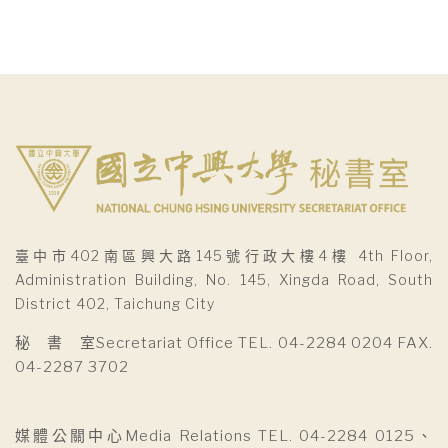
臺中市402南區興大路145號行政大樓4樓 4th Floor,
Administration Building, No. 145, Xingda Road, South
District 402, Taichung City
秘 書 室Secretariat Office TEL. 04-2284 0204 FAX.
04-2287 3702
媒體公關中心Media Relations TEL. 04-2284 0125、