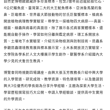
自然史博物館館藏許多珍貴標本，包含2億年前恐龍胚胎化石、
4公尺鱷魚皮、臺灣第二大的大王魷魚標本、亞洲象馬蘭的象
鼻、巨黿標本、世界最大節肢動物的甘氏巨螯蟹標本。植病系
開放植物病理教學實驗室，帶學生一探植物四大病原──真菌、
細菌、線蟲與病毒的真面目，除了展示各式病害實體樣本，還
能親自動手操作，學習如何分離與鑑定病原。環工系開放水
質、土壤地下水實驗室，介紹污染物檢測與防制技術。昆蟲系
參觀昆蟲環境教育展與標本展示室，土木系開放流力實驗室，
文學院各學系於人文大樓展示學生創作，獸醫學系介紹國內大
學少見的犬隻仿生教具。
博覽會同時規劃四場講座，由興大張玉芳教務長介紹中興大學
的入學管道、研究成效、教學資源、特色環境等，以及邀請到
興大3位優秀的學長姐為分享升學經驗，主題為探索大學生活、
學習歷程撰寫技巧大公開、申請入學經驗談，提供高中生實用
的升學資訊。