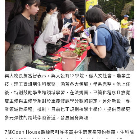
興大校長詹富智表示，興大設有12學院，從人文社會、農業生
技、理工資訊到生科獸醫，涵蓋各大領域，學系完整。他上任
後，特別鼓勵學生跨領域學習，在法規面，已簡化程序且放寬
雙主修與主修學系對於重覆修課學分數的認定，另外新設「專
業領域微課程」機制，目前也正規劃校學士學位，提供同學更
多元彈性的跨域學習管道，發展自身興趣。
7條Open House路線吸引許多高中生跟家長預約參觀，生科院