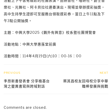
活動上下午各有精彩的社團表演，由熱音社、嘻研社、爵士音
樂社、光舞社、阿卡貝拉社連番演出。現場並舉辦摸彩抽獎，
高中生持學生證即可至服務台領取摸彩券，當日上午11點及下
午3點公開抽獎。
主題：中興大學2025《鵝外有興意》校系暨社團博覽會
活動地點：中興大學惠蓀堂前廣
活動時間：114年4月19日(六)10：00-16：00
PREVIOUS
NEXT
李昂新書發表會 分享植基台
蔡其昌校友回母校分享中華
灣之靈異書寫與跨域對話
職棒發展與挑戰
Comments are closed.