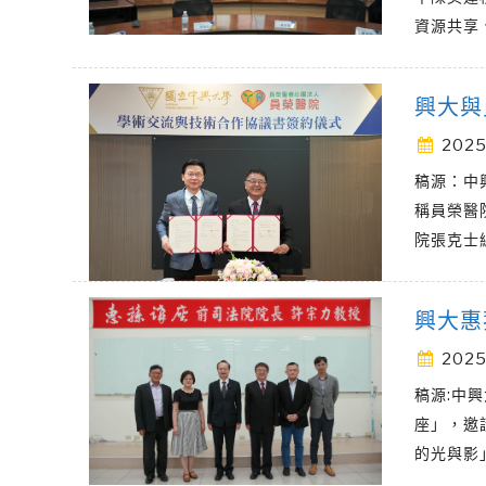
資源共享
興大與
2025
稿源：中
稱員榮醫
院張克士
興大惠
2025
稿源:中興
座」，邀
的光與影