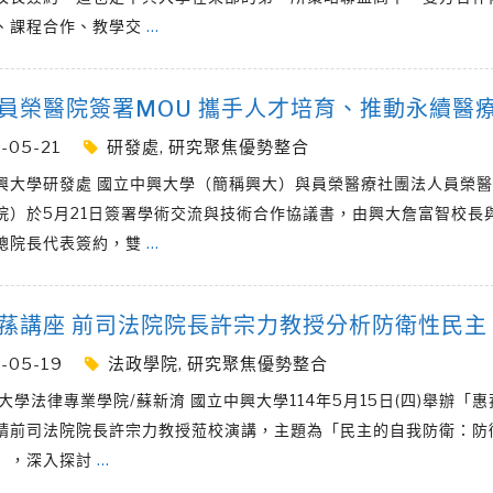
、課程合作、教學交
…
員榮醫院簽署MOU 攜手人才培育、推動永續醫
-05-21
研發處
,
研究聚焦優勢整合
興大學研發處 國立中興大學（簡稱興大）與員榮醫療社團法人員榮
院）於5月21日簽署學術交流與技術合作協議書，由興大詹富智校長
總院長代表簽約，雙
…
蓀講座 前司法院院長許宗力教授分析防衛性民主
-05-19
法政學院
,
研究聚焦優勢整合
大學法律專業學院/蘇新淯 國立中興大學114年5月15日(四)舉辦「
請前司法院院長許宗力教授蒞校演講，主題為「民主的自我防衛：防
」，深入探討
…