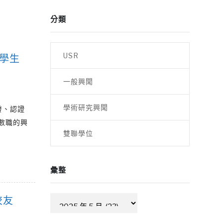
分類
USR
大學生
一般興聞
學術研究興聞
發、認證
數職的興
雙聯學位
彙整
校友
彙
整