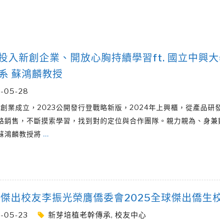
6 投入新創企業、開放心胸持續學習ft. 國立中興
系 蘇鴻麟教授
-05-28
8年創業成立，2023公開發行登戰略新版，2024年上興櫃，從產品研
路銷售，不斷摸索學習，找到對的定位與合作團隊。親力親為、身兼
蘇鴻麟教授將
…
屆傑出校友李振光榮膺僑委會2025全球傑出僑生
-05-23
新芽培植老幹傳承
,
校友中心