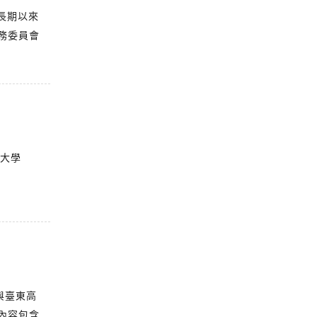
長期以來
務委員會
羅大學
與臺東高
內容包含