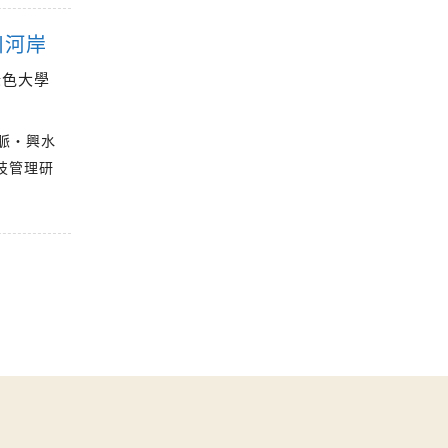
川河岸
綠色大學
脈‧興水
技管理研