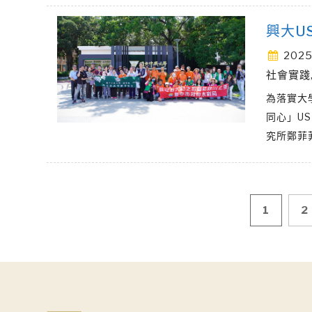
興大U
2025
社會實踐
為落實大
同心」U
究所鄭菲
文
1
2
章
導