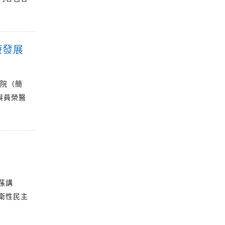
療發展
醫院（簡
與員榮醫
惠蓀講
衛性民主