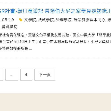
SR計畫-綠川童遊記 帶領伯大尼之家學員走訪綠
-05-19
文學院
,
法政學院
,
管理學院
,
綠旱雙脈興水同心
,
,
農資學院
學社會責任理念，實踐文化平權及友善共融，國立中興大學「綠旱雙
SR計畫於5月16日上午，由臺中市水利局韓乃斌副局長、中興大學科
菲特聘教授兼所長
…
...
4
下一頁