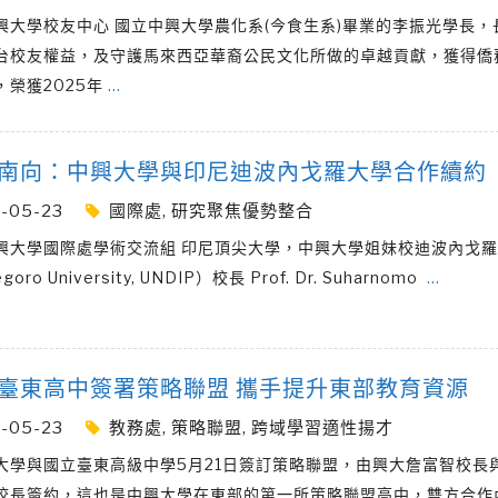
興大學校友中心 國立中興大學農化系(今食生系)畢業的李振光學長，
台校友權益，及守護馬來西亞華裔公民文化所做的卓越貢獻，獲得僑
，榮獲2025年
…
南向：中興大學與印尼迪波內戈羅大學合作續約
-05-23
國際處
,
研究聚焦優勢整合
興大學國際處學術交流組 印尼頂尖大學，中興大學姐妹校迪波內戈
goro University, UNDIP）校長 Prof. Dr. Suharnomo
…
臺東高中簽署策略聯盟 攜手提升東部教育資源
-05-23
教務處
,
策略聯盟
,
跨域學習適性揚才
大學與國立臺東高級中學5月21日簽訂策略聯盟，由興大詹富智校長
校長簽約，這也是中興大學在東部的第一所策略聯盟高中，雙方合作