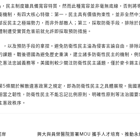
論點為，民主制度雖具備寬容特質，然而此種寬容並非毫無底線，否則將
衛機制，有四大核心特徵：第一，民主具有價值拘束性，並非全然中
部反民主之極端勢力，而非外部敵人；第三，採取防衛手段，排除於
體制遭受實質危害前就允許即採取預防措施。
」，以及預防手段的拿捏。避免防衛性民主淪為侵害言論自由，排除
的課題。戰後德國為避免歷史重演，建立諸多防衛性民主的機制，例
之憲法忠誠義務等。美國則較少關注防衛性民主議題，僅於麥卡錫主
第5條關於解散違憲政黨之規定，即為防衛性民主之具體展現。我國
相當之韌性，防衛性民主不能忘記比例原則、明確性原則等法治國要
主憲政秩序。
河岸
興大與員榮醫院簽署MOU 攜手人才培育、推動永