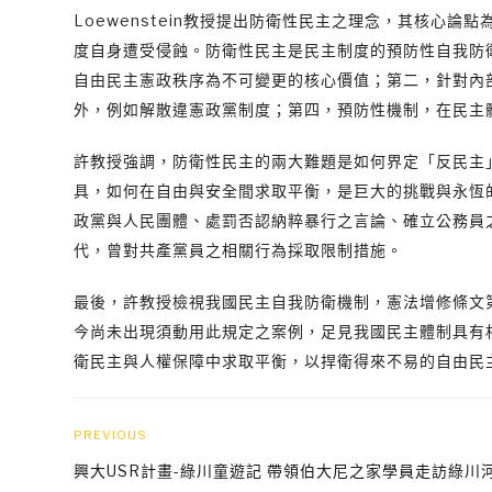
Loewenstein教授提出防衛性民主之理念，其核心
度自身遭受侵蝕。防衛性民主是民主制度的預防性自我防
自由民主憲政秩序為不可變更的核心價值；第二，針對內
外，例如解散違憲政黨制度；第四，預防性機制，在民主
許教授強調，防衛性民主的兩大難題是如何界定「反民主
具，如何在自由與安全間求取平衡，是巨大的挑戰與永恆
政黨與人民團體、處罰否認納粹暴行之言論、確立公務員
代，曾對共產黨員之相關行為採取限制措施。
最後，許教授檢視我國民主自我防衛機制，憲法增修條文
今尚未出現須動用此規定之案例，足見我國民主體制具有
衛民主與人權保障中求取平衡，以捍衛得來不易的自由民
PREVIOUS
興大USR計畫-綠川童遊記 帶領伯大尼之家學員走訪綠川