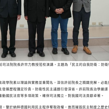
邀請前司法院院長許宗力教授蒞校演講，主題為「民主的自我防衛：防
法政學院素以理論與實務並重聞名，深信許前院長之精闢見解，必能
主發展歷程彌足珍貴，防衛性民主議題引發深省。許前院長治學嚴謹
推動國民法官等多項政策，確保司法獨立，對我國司法貢獻卓著。
，鑒於納粹德國利用民主程序奪取政權，進而摧毀民主制度之歷史教訓