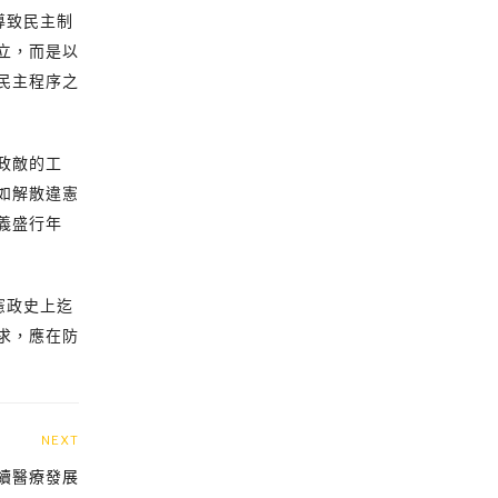
導致民主制
立，而是以
民主程序之
政敵的工
如解散違憲
義盛行年
憲政史上迄
求，應在防
NEXT
續醫療發展