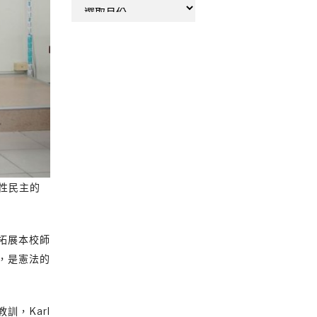
彙
整
衛性民主的
拓展本校師
，是憲法的
，Karl