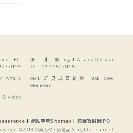
ns TEL.
法 制 組Legal Affairs Division
27、0129
TEL. 04-2284 0128
Affairs
Mail: 詳見成員執掌 Mail: See
Members
ivision
Assurance
網站導覽Sitemap
校園智財網IPO
opyright ©2019 中興大學 • 秘書室 All rights reserved