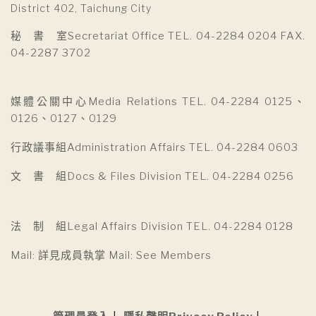
District 402, Taichung City
秘 書 室Secretariat Office TEL. 04-2284 0204 FAX.
04-2287 3702
媒體公關中心Media Relations TEL. 04-2284 0125、
0126、0127、0129
行政議事組Administration Affairs TEL. 04-2284 0603
文 書 組Docs & Files Division TEL. 04-2284 0256
法 制 組Legal Affairs Division TEL. 04-2284 0128
Mail: 詳見成員執掌 Mail: See Members