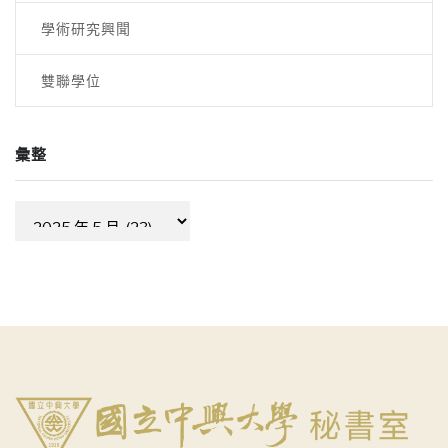
學術研究興聞
雙聯學位
彙整
彙
整