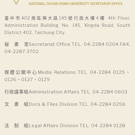
臺中市402南區興大路145號行政大樓4樓 4th Floor,
Administration Building, No. 145, Xingda Road, South
District 402, Taichung City
秘 書 室Secretariat Office TEL. 04-2284 0204 FAX.
04-2287 3702
媒體公關中心Media Relations TEL. 04-2284 0125、
0126、0127、0129
行政議事組Administration Affairs TEL. 04-2284 0603
文 書 組Docs & Files Division TEL. 04-2284 0256
法 制 組Legal Affairs Division TEL. 04-2284 0128