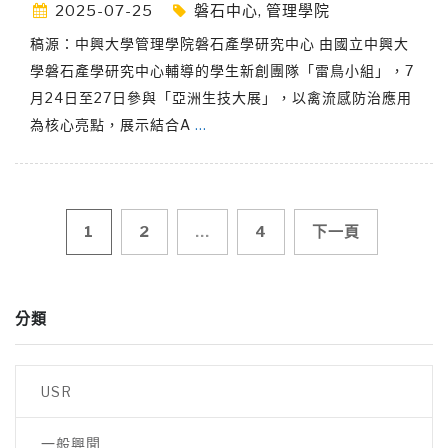
2025-07-25
磐石中心
,
管理學院
稿源：中興大學管理學院磐石產學研究中心 由國立中興大
學磐石產學研究中心輔導的學生新創團隊「雷鳥小組」，7
月24日至27日參與「亞洲生技大展」，以禽流感防治應用
為核心亮點，展示結合A
…
文
1
2
...
4
下一頁
章
分類
導
覽
USR
一般興聞