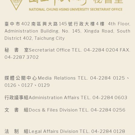
臺中市402南區興大路145號行政大樓4樓 4th Floor,
Administration Building, No. 145, Xingda Road, South
District 402, Taichung City
秘 書 室Secretariat Office TEL. 04-2284 0204 FAX.
04-2287 3702
媒體公關中心Media Relations TEL. 04-2284 0125、
0126、0127、0129
行政議事組Administration Affairs TEL. 04-2284 0603
文 書 組Docs & Files Division TEL. 04-2284 0256
法 制 組Legal Affairs Division TEL. 04-2284 0128