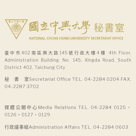
臺中市402南區興大路145號行政大樓4樓 4th Floor,
Administration Building, No. 145, Xingda Road, South
District 402, Taichung City
秘 書 室Secretariat Office TEL. 04-2284 0204 FAX.
04-2287 3702
媒體公關中心Media Relations TEL. 04-2284 0125、
0126、0127、0129
行政議事組Administration Affairs TEL. 04-2284 0603