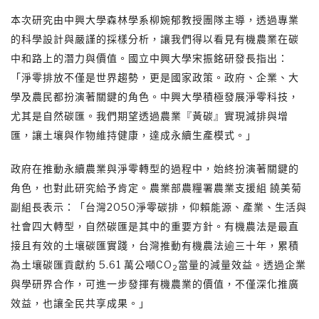
本次研究由中興大學森林學系柳婉郁教授團隊主導，透過專業
的科學設計與嚴謹的採樣分析，讓我們得以看見有機農業在碳
中和路上的潛力與價值。國立中興大學宋振銘研發長指出：
「淨零排放不僅是世界趨勢，更是國家政策。政府、企業、大
學及農民都扮演著關鍵的角色。中興大學積極發展淨零科技，
尤其是自然碳匯。我們期望透過農業『黃碳』實現減排與增
匯，讓土壤與作物維持健康，達成永續生產模式。」
政府在推動永續農業與淨零轉型的過程中，始終扮演著關鍵的
角色，也對此研究給予肯定。農業部農糧署農業支援組 饒美菊
副組長表示：「台灣2050淨零碳排，仰賴能源、產業、生活與
社會四大轉型，自然碳匯是其中的重要方針。有機農法是最直
接且有效的土壤碳匯實踐，台灣推動有機農法逾三十年，累積
為土壤碳匯貢獻約 5.61 萬公噸CO
當量的減量效益。透過企業
2
與學研界合作，可進一步發揮有機農業的價值，不僅深化推廣
效益，也讓全民共享成果。」