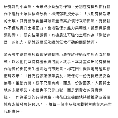
研究針對小黃瓜、玉米與小番茄等作物，分別在有機與慣行耕
作下進行土壤採樣與分析。柳婉郁教授分享：「長期有機栽培
的土壤，其有機碳含量與碳匯量皆高於慣行栽培田區。有機耕
作不僅能提升土壤肥力，也增強保水能力與韌性，抵禦氣候變
遷影響。」研究結果證實，有機農法可強化土壤作為「碳儲存
器」的能力，是兼顧農業永續與氣候行動的關鍵途徑。
發表會中透過影片真實記錄有機小農在耕作過程中所面臨的挑
戰，以及他們堅持有機永續的感人故事。本計畫產出的有機農
作物皆於棉花田生機園地門市販售。棉花田生機園地總經理徐
慶璋表示：「我們從源頭保障農友，確保每一份有機產品安全
無毒。推動有機，從不只是商業，而是一份對國家、人民與土
地的永續承諾。永續也不只是口號，而是消費者的真實選
擇。」作為重要的有機通路，棉花田生機園地持續推動友善環
境與永續發展超過30年，讓每一份產品都承載對生態與未來世
代的責任。