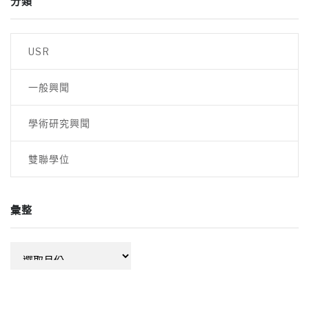
分類
USR
一般興聞
學術研究興聞
雙聯學位
彙整
彙
整