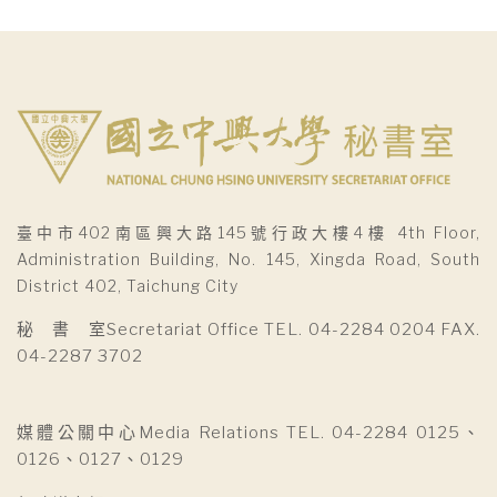
臺中市402南區興大路145號行政大樓4樓 4th Floor,
Administration Building, No. 145, Xingda Road, South
District 402, Taichung City
秘 書 室Secretariat Office TEL. 04-2284 0204 FAX.
04-2287 3702
媒體公關中心Media Relations TEL. 04-2284 0125、
0126、0127、0129