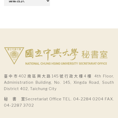
整
臺中市402南區興大路145號行政大樓4樓 4th Floor,
Administration Building, No. 145, Xingda Road, South
District 402, Taichung City
秘 書 室Secretariat Office TEL. 04-2284 0204 FAX.
04-2287 3702