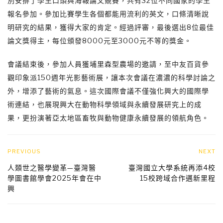
別安排了學生口頭與海報論文競賽，共有32位不同國家的學生
報名參加。參加比賽學生各個都能用流利的英文，口條清晰說
明研究的結果，獲得大家的肯定。經過評審，最後選出8位最佳
論文獎得主，每位頒發8000元至3000元不等的獎金。
會議結束後，參加人員獲埔里森型農場的邀請，至中友百貨參
觀印象派150週年光影藝術展，讓本次會議在濃濃的科學討論之
外，增添了藝術的氣息。這次國際會議不僅強化興大的國際學
術連結，也展現興大在動物科學領域與永續發展研究上的成
果，更扮演著亞太地區畜牧與動物健康永續發展的領航角色。
PREVIOUS
NEXT
人類世之醫學變革—臺灣醫
臺灣國立大學系統再添4校
學圖書館學會2025年會在中
15校跨域合作邁新里程
興