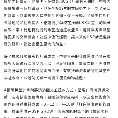
續努力的肯定。他說明，在教育部USR計畫第三期時，中興大
學僅獲得一個計畫案，但在全校師生的共同努力下，到了第四
期計畫，計畫數量大幅成長至五個。這不僅顯示了師生們對社
會議題的熱忱與投入，也證明了學校在推動USR計畫上的顯著
成效。李主秘也特別提到希望透過這次盛會，能夠讓各團隊獲
得更多的交流機會，並從中汲取經驗，讓未來的USR計畫能夠
發光發熱，對社會產生更大的助益。
除了展現各項精彩的計畫成果，中興大學的參展團隊也將在現
場與大眾進行深度交流。以「浪愛無國界」計畫為例，團隊成
員將分享他們如何透過國際合作，有效推動流浪動物的減量與
福祉改善，並邀請民眾一同關注流浪動物議題。
4組萌芽型計畫則將透過圖文並茂的方式，呈現在河川資源永
續、長者健康園藝療育、原鄉部落健康福祉、以及生態復育等
面向的具體實踐成果。9月12日上午10點「打造健康福祉的原
鄉」計畫團隊在USR SHOW上帶來精彩的舞台劇《關節炎掰