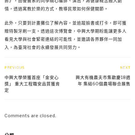
掰》，由後醫系的同學精心編排、演出，將健康概念融入劇
情，透過寓教於樂的方式，教導民眾如何保健關節。
此外，只要到計畫攤位了解內容，並追蹤臉書或打卡，即可獲
贈特製牙刷一支。透過這次博覽會，中興大學期盼能讓更多人
看見大學與社會緊密連結的可能性，並邀請各界夥伴一同加
入，為臺灣社會的永續發展共同努力。
PREVIOUS
NEXT
中興大學榮獲首座「金安心
興大有機農夫市集歡慶18週
獎」 重大工程職安品質獲肯
年 集結60個農場聯合展售
定
Comments are closed.