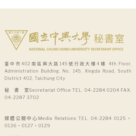
臺中市402南區興大路145號行政大樓4樓 4th Floor,
Administration Building, No. 145, Xingda Road, South
District 402, Taichung City
秘 書 室Secretariat Office TEL. 04-2284 0204 FAX.
04-2287 3702
媒體公關中心Media Relations TEL. 04-2284 0125、
0126、0127、0129