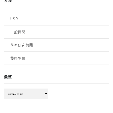
分類
USR
一般興聞
學術研究興聞
雙聯學位
彙整
彙
整