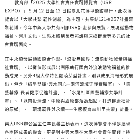
教育部「2025 大學社會責任實踐博覽會（USR
EXPO）」 9 月 12 日至 13 日假臺北花博爭艷館舉行，此次博
覽會以「大學共繫 韌性創新」為主題，共集結121校257計畫齊
聚花博，今年中興大學共有5個USR計畫參與展覽，展現從動物
福祉、河川文化、生態永續到長者照護與原鄉健康等多元的社
會實踐面向。
其中永續發展類國際合作型-「浪愛無國界：流浪動物減量與福
祉實踐」，以攤位形式展出團隊執行國內外流浪動物福祉的推
動成果。另外4組大學特色類萌芽型計畫，則以成果海報形式展
出，包含「綠旱雙脈•興水同心─兩河流域守護實驗室」、「園
藝輔療-長者健康促進計畫」、「水尾社區園藝輔療共學計
畫」、「以南投清流、中原與眉原部落為起點，打造健康福祉
的原鄉」、「環境韌性與永續——生態復育森川里共榮」計畫。
興大USR辦公室主任李長晏主秘表示，這次博覽會不僅是展現
各團隊成果的機會，更是對中興大學在大學社會責任實踐上持