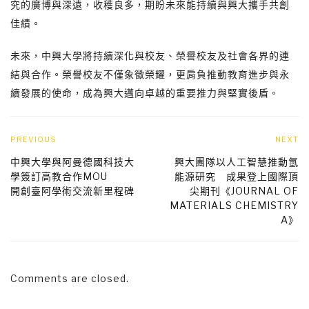
究的廣博與深遠，收穫良多，期盼未來能持續與興大攜手共創
佳績。
未來，中興大學將持續深化與校友、榮譽校友及社會各界的連
結與合作。榮譽校友不僅象徵榮耀，更肩負推動教育進步與永
續發展的使命，成為興大邁向卓越的重要推力與堅實後盾。
PREVIOUS
NEXT
中興大學與阿曼德國科技大
興大團隊以人工智慧推動氫
學簽訂高教合作MOU
能源研究 成果登上國際頂
開創臺阿學術交流新里程碑
尖期刊《JOURNAL OF
MATERIALS CHEMISTRY
A》
Comments are closed.