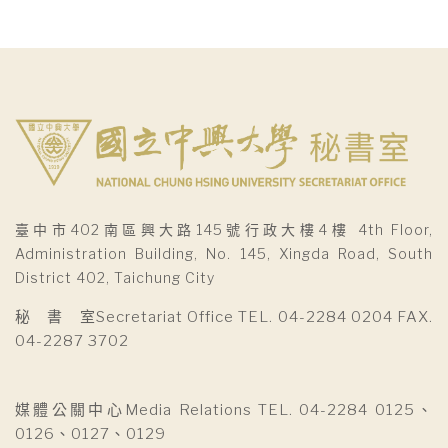
臺中市402南區興大路145號行政大樓4樓 4th Floor,
Administration Building, No. 145, Xingda Road, South
District 402, Taichung City
秘 書 室Secretariat Office TEL. 04-2284 0204 FAX.
04-2287 3702
媒體公關中心Media Relations TEL. 04-2284 0125、
0126、0127、0129