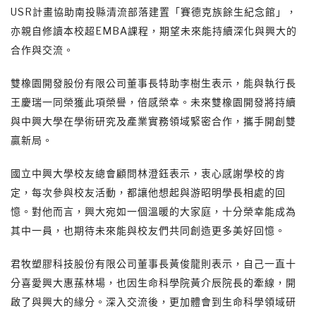
USR計畫協助南投縣清流部落建置「賽德克族餘生紀念館」，
亦親自修讀本校超EMBA課程，期望未來能持續深化與興大的
合作與交流。
雙橡園開發股份有限公司董事長特助李樹生表示，能與執行長
王慶瑞一同榮獲此項榮譽，倍感榮幸。未來雙橡園開發將持續
與中興大學在學術研究及產業實務領域緊密合作，攜手開創雙
贏新局。
國立中興大學校友總會顧問林澄鈺表示，衷心感謝學校的肯
定，每次參與校友活動，都讓他想起與游昭明學長相處的回
憶。對他而言，興大宛如一個溫暖的大家庭，十分榮幸能成為
其中一員，也期待未來能與校友們共同創造更多美好回憶。
君牧塑膠科技股份有限公司董事長黃俊龍則表示，自己一直十
分喜愛興大惠蓀林場，也因生命科學院黃介辰院長的牽線，開
啟了與興大的緣分。深入交流後，更加體會到生命科學領域研