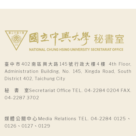
臺中市402南區興大路145號行政大樓4樓 4th Floor,
Administration Building, No. 145, Xingda Road, South
District 402, Taichung City
秘 書 室Secretariat Office TEL. 04-2284 0204 FAX.
04-2287 3702
媒體公關中心Media Relations TEL. 04-2284 0125、
0126、0127、0129