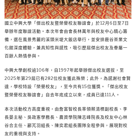
國立中興大學「傑出校友暨榮譽校友聯誼會」於12月6日至7日
舉辦年度聯誼活動。本次年會由會長林萬年與校友中心精心籌
備，選在風景秀麗的溪頭米堤大飯店舉行，並安排鹿谷茶業文
化館深度體驗，兼具知性與感性，吸引歷屆傑出校友及眷屬一
百餘人熱情參與。
中興大學創校逾106年，自1997年起舉辦傑出校友選拔，至
2025年第29屆已有282位校友獲此殊榮；此外，為感謝社會賢
達，學校特設「榮譽校友」，至今共有15位獲獎。「傑出校友
暨榮譽校友聯誼會」自去年底成立以來，成員已達111人。
本次活動校方高度重視，由詹富智校長率領蔡清標副校長、李
長晏主秘、吳政憲學務長、農資學院陳志峰院長及校友中心林
谷合主任、酈芃羽組長、陳奕君組長團隊全程參與，展現對校
友的重視與支持。