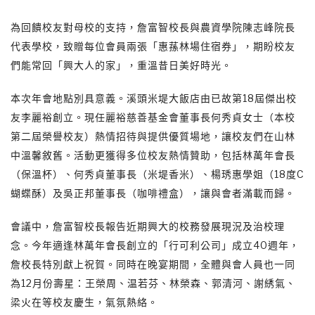
為回饋校友對母校的支持，詹富智校長與農資學院陳志峰院長
代表學校，致贈每位會員兩張「惠蓀林場住宿券」，期盼校友
們能常回「興大人的家」，重溫昔日美好時光。
本次年會地點別具意義。溪頭米堤大飯店由已故第18屆傑出校
友李麗裕創立。現任麗裕慈善基金會董事長何秀貞女士（本校
第二屆榮譽校友）熱情招待與提供優質場地，讓校友們在山林
中溫馨敘舊。活動更獲得多位校友熱情贊助，包括林萬年會長
（保溫杯）、何秀貞董事長（米堤香米）、楊琇惠學姐（18度C
蝴蝶酥）及吳正邦董事長（咖啡禮盒），讓與會者滿載而歸。
會議中，詹富智校長報告近期興大的校務發展現況及治校理
念。今年適逢林萬年會長創立的「行可利公司」成立40週年，
詹校長特別獻上祝賀。同時在晚宴期間，全體與會人員也一同
為12月份壽星：王榮周、温若芬、林榮森、郭清河、謝綉氣、
梁火在等校友慶生，氣氛熱絡。