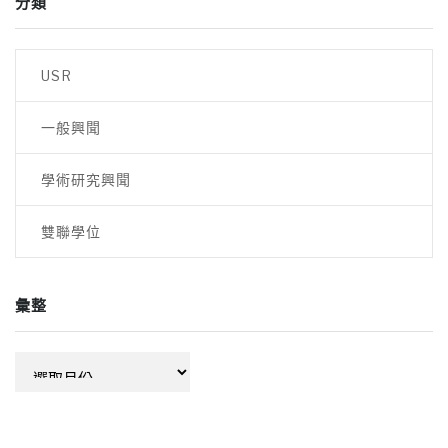
分類
USR
一般興聞
學術研究興聞
雙聯學位
彙整
彙
整