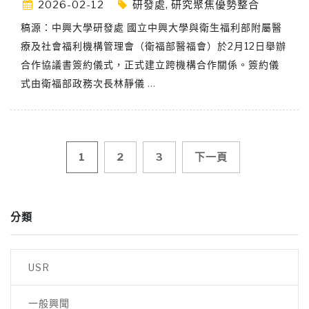
2026-02-12
研發處
,
研究聚焦優勢整合
稿源：中興大學研發處 國立中興大學與衛生福利部附屬醫
療及社會福利機構管理會（衛福部醫福會）於2月12日舉辦
合作協議書簽約儀式，正式建立跨機構合作關係。簽約儀
式由衛福部政務次長林靜儀
…
文
1
2
3
下一頁
章
分類
導
覽
USR
一般興聞