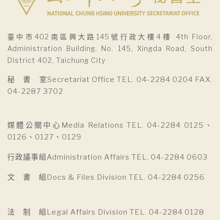
臺中市402南區興大路145號行政大樓4樓 4th Floor,
Administration Building, No. 145, Xingda Road, South
District 402, Taichung City
秘 書 室Secretariat Office TEL. 04-2284 0204 FAX.
04-2287 3702
媒體公關中心Media Relations TEL. 04-2284 0125、
0126、0127、0129
行政議事組Administration Affairs TEL. 04-2284 0603
文 書 組Docs & Files Division TEL. 04-2284 0256
法 制 組Legal Affairs Division TEL. 04-2284 0128