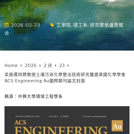
2026-02-23
工學院
,
環工系
,
研究聚焦優勢整
合
Home
2026
2 月
23
梁振儒特聘教授土壤污染化學整治技術研究獲選美國化學學會
ACS Engineering Au國際期刊論文封面
稿源：中興大學環境工程學系