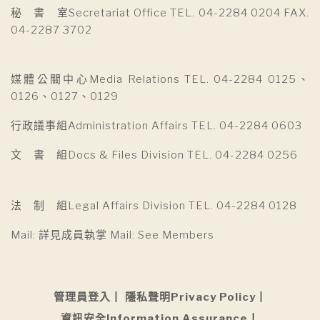
秘 書 室Secretariat Office TEL. 04-2284 0204 FAX.
04-2287 3702
媒體公關中心Media Relations TEL. 04-2284 0125、
0126、0127、0129
行政議事組Administration Affairs TEL. 04-2284 0603
文 書 組Docs & Files Division TEL. 04-2284 0256
法 制 組Legal Affairs Division TEL. 04-2284 0128
Mail: 詳見成員執掌 Mail: See Members
管理員登入
隱私聲明Privacy Policy
資訊安全Information Assurance