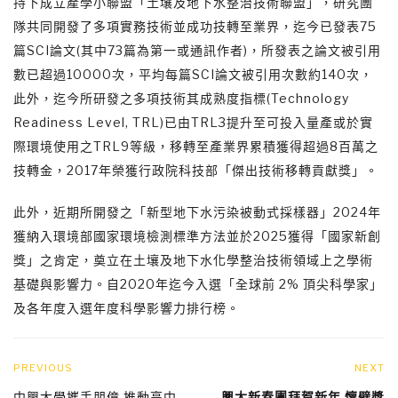
持下成立產學小聯盟「土壤及地下水整治技術聯盟」，研究團
隊共同開發了多項實務技術並成功技轉至業界，迄今已發表75
篇SCI論文(其中73篇為第一或通訊作者)，所發表之論文被引用
數已超過10000次，平均每篇SCI論文被引用次數約140次，
此外，迄今所研發之多項技術其成熟度指標(Technology
Readiness Level, TRL)已由TRL3提升至可投入量產或於實
際環境使用之TRL9等級，移轉至產業界累積獲得超過8百萬之
技轉金，2017年榮獲行政院科技部「傑出技術移轉貢獻獎」。
此外，近期所開發之「新型地下水污染被動式採樣器」2024年
獲納入環境部國家環境檢測標準方法並於2025獲得「國家新創
獎」之肯定，奠立在土壤及地下水化學整治技術領域上之學術
基礎與影響力。自2020年迄今入選「全球前 2% 頂尖科學家」
及各年度入選年度科學影響力排行榜。
PREVIOUS
NEXT
中興大學攜手朋億 推動高中
興大新春團拜賀新年 懷璧獎