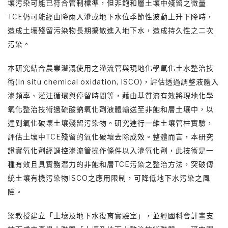
壤污染可能已符合管制標準，但非飽和層土壤中殘留之微量
TCE仍可能經由降雨入滲或地下水位季節性波動上升下降時，
造成土壤殘留污染物長期擴散進入地下水，造成持久性之二次
污染。
本研究結合農業灌溉使用之滲流管與現地化學氧化土水整治技
術(In situ chemical oxidation, ISCO)，評估透過調整液體入
滲頻率、灌注循環與停留時間等，藉由基質流有效將現地化學
氧化整治技術過硫酸鈉氧化劑液體輸送至非飽和層土壤中，以
達到氧化破壞土壤殘留污染物。研究進行一維土壤管柱實驗，
評估土壤中TCE殘留的氧化破壞去除成效。整體而言，本研究
證實氧化劑經調控滲流管操作條件以入滲氧化劑，此技術是一
種有效且具實務潛力的非飽和層TCE污染之整治方法，突破傳
統土壤有機污染物ISCO之應用限制，可降低地下水污染之風
險。
梁教授建立「土壤及地下水復育實驗室」，並經國科會計畫支