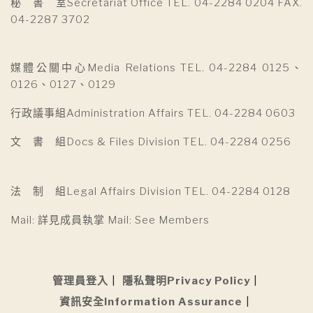
秘 書 室Secretariat Office TEL. 04-2284 0204 FAX.
04-2287 3702
媒體公關中心Media Relations TEL. 04-2284 0125、
0126、0127、0129
行政議事組Administration Affairs TEL. 04-2284 0603
文 書 組Docs & Files Division TEL. 04-2284 0256
法 制 組Legal Affairs Division TEL. 04-2284 0128
Mail: 詳見成員執掌 Mail: See Members
管理員登入
隱私聲明Privacy Policy
資訊安全Information Assurance