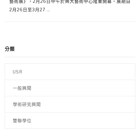
藝術展》，2月26日中午於興大藝術中心隆重開幕，展期自
2月26日至3月27
…
分類
USR
一般興聞
學術研究興聞
雙聯學位